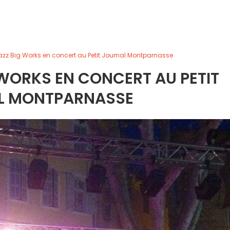
zz Big Works en concert au Petit Journal Montparnasse
WORKS EN CONCERT AU PETIT
L MONTPARNASSE