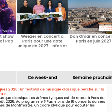
st show
Weezer en concert à
Don Omar en concer
 of Pop
Paris pour une date
Paris en juin 2027
unique en 2027 : Infos et
date de lancement de la
billetterie
Ce week-end
Semaine prochai
ques 2026 : un festival de musique classique perché sur la
tre
usique classique Les Arènes Lyriques est de retour à Paris du
5 août 2026. Au programme ? Pas moins de 16 concerts donnés
nes de Montmartre, un cadre idyllique pour écouter les
es.