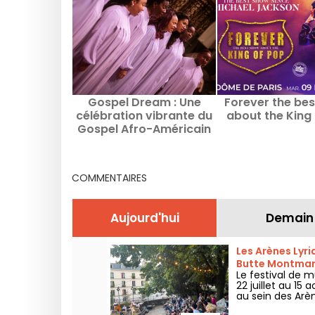
Gospel Dream : Une
Forever the be
célébration vibrante du
about the King
Gospel Afro-Américain
en août 2026 à Paris
COMMENTAIRES
Aujourd'hui
Demain
Les Arènes Lyri
Butte Montmar
Le festival de m
22 juillet au 1
au sein des Arè
grands classiqu