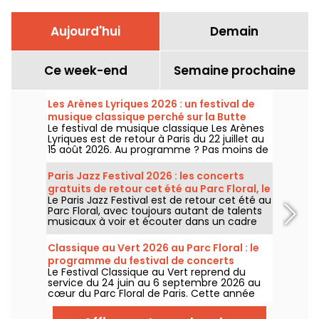
Aujourd'hui
Demain
Ce week-end
Semaine prochaine
Les Arènes Lyriques 2026 : un festival de
musique classique perché sur la Butte
Le festival de musique classique Les Arènes
Montmartre
Lyriques est de retour à Paris du 22 juillet au
15 août 2026. Au programme ? Pas moins de
16 concerts donnés au sein des Arènes de
Montmartre, un cadre idyllique pour écouter
Paris Jazz Festival 2026 : les concerts
les grands classiques.
gratuits de retour cet été au Parc Floral, le
Le Paris Jazz Festival est de retour cet été au
programme
Parc Floral, avec toujours autant de talents
musicaux à voir et écouter dans un cadre
bucolique. Voici le programme des concerts
gratuits à découvrir du 24 juin au 6
Classique au Vert 2026 au Parc Floral : le
septembre 2026 !
programme du festival de concerts
Le Festival Classique au Vert reprend du
gratuits
service du 24 juin au 6 septembre 2026 au
cœur du Parc Floral de Paris. Cette année
encore, Classique au Vert invite les
mélomanes et les néophytes à prendre du