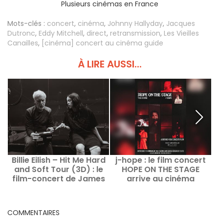
Plusieurs cinémas en France
Mots-clés :
concert
,
cinéma
,
Johnny Hallyday
,
Jacques
Dutronc
,
Eddy Mitchell
,
direct
,
retransmission
,
Les Vieilles
Canailles
,
[cinéma] concert au cinéma guide
À LIRE AUSSI...
Billie Eilish – Hit Me Hard
j-hope : le film concert
and Soft Tour (3D) : le
HOPE ON THE STAGE
c
film-concert de James
arrive au cinéma
Cameron au cinéma
COMMENTAIRES