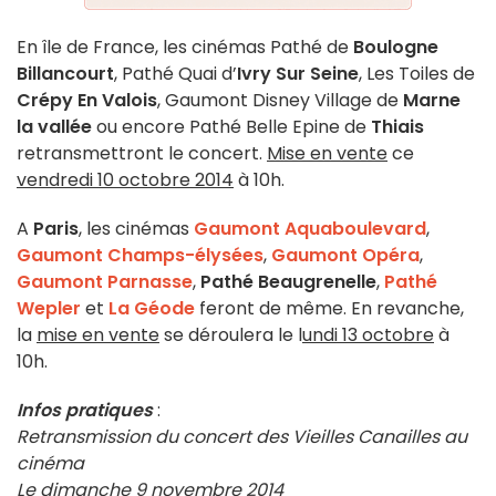
En île de France, les cinémas Pathé de
Boulogne
Billancourt
, Pathé Quai d’
Ivry Sur Seine
, Les Toiles de
Crépy En Valois
, Gaumont Disney Village de
Marne
la vallée
ou encore Pathé Belle Epine de
Thiais
retransmettront le concert.
Mise en vente
ce
vendredi 10 octobre 2014
à 10h.
A
Paris
, les cinémas
Gaumont Aquaboulevard
,
Gaumont Champs-élysées
,
Gaumont Opéra
,
Gaumont Parnasse
,
Pathé Beaugrenelle
,
Pathé
Wepler
et
La Géode
feront de même. En revanche,
la
mise en vente
se déroulera le l
undi 13 octobre
à
10h.
Infos pratiques
:
Retransmission du concert des Vieilles Canailles au
cinéma
Le dimanche 9 novembre 2014