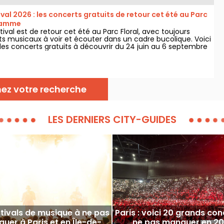
ival 2026 : les concerts gratuits de retour cet été au Parc
gramme
stival est de retour cet été au Parc Floral, avec toujours
ts musicaux à voir et écouter dans un cadre bucolique. Voici
s concerts gratuits à découvrir du 24 juin au 6 septembre
nez votre recherche
LES DERNIERS CITY-GUIDES
stivals de musique à ne pas
Paris : voici 20 grands con
uer à Paris et en Île-de-
ne pas manquer en 2