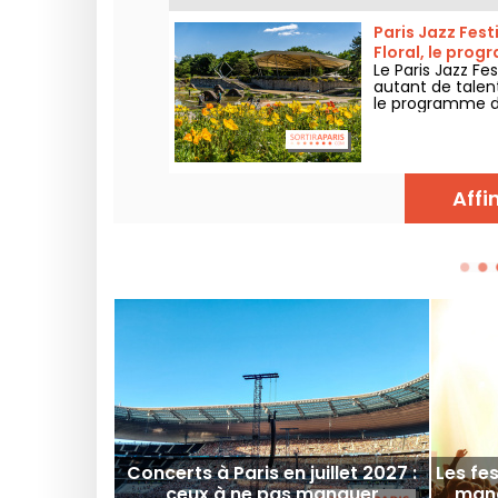
Paris Jazz Fest
Floral, le pro
Le Paris Jazz Fe
autant de talen
le programme de
2026 !
Affi
Concerts à Paris en juillet 2027 :
Les fe
ceux à ne pas manquer
manq