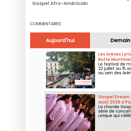
Gospel Afro-Américain
en août 2026 à Paris
COMMENTAIRES
Aujourd'hui
Demain
Les Arènes Lyri
Butte Montmar
Le festival de m
22 juillet au 1
au sein des Arè
grands classiqu
Gospel Dream :
août 2026 à Pa
La chorale Gospe
série de concer
unique qui célèbr
authentiques de 