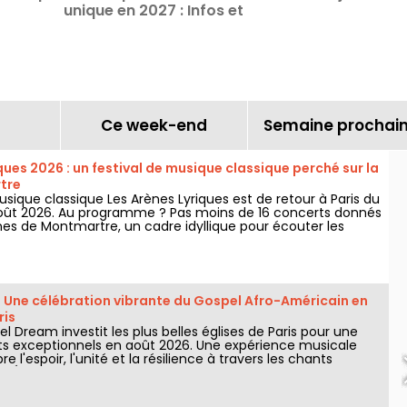
unique en 2027 : Infos et
date de lancement de la
billetterie
Ce week-end
Semaine prochai
ques 2026 : un festival de musique classique perché sur la
tre
usique classique Les Arènes Lyriques est de retour à Paris du
5 août 2026. Au programme ? Pas moins de 16 concerts donnés
nes de Montmartre, un cadre idyllique pour écouter les
es.
 Une célébration vibrante du Gospel Afro-Américain en
ris
l Dream investit les plus belles églises de Paris pour une
ts exceptionnels en août 2026. Une expérience musicale
e l'espoir, l'unité et la résilience à travers les chants
l'Église Afro-Américaine.