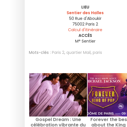
LIEU
Sentier des Halles
50 Rue d'Aboukir
75002
Paris 2
Calcul d'itinéraire
ACCÈS
M° Sentier
Mots-clés :
Paris 2
,
quartier Mail
,
paris
Gospel Dream : Une
Forever the be
célébration vibrante du
about the King