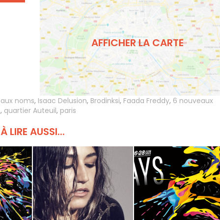
AFFICHER LA CARTE
eaux noms
,
Isaac Delusion
,
Brodinksi
,
Faada Freddy
,
6 nouveaux
a
,
quartier Auteuil
,
paris
À LIRE AUSSI...