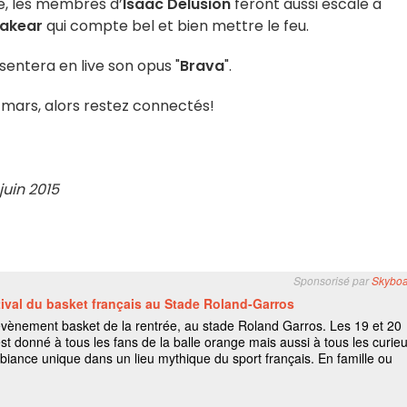
, les membres d’
Isaac Delusion
feront aussi escale à
akear
qui compte bel et bien mettre le feu.
entera en live son opus "
Brava
".
 mars, alors restez connectés!
juin 2015