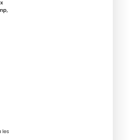
ux
amp,
à les