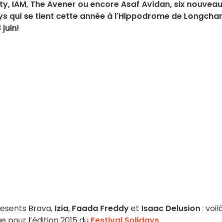
rty, IAM, The Avener ou encore Asaf Avidan, six nouvea
days qui se tient cette année à l'Hippodrome de Longch
juin!
esents Brava,
Izia
,
Faada Freddy
et
Isaac Delusion
: voil
e pour l’édition 2015 du
Festival Solidays
.