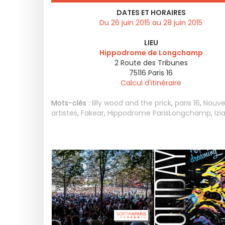
DATES ET HORAIRES
Du 26 juin 2015 au 28 juin 2015
LIEU
Hippodrome de Longchamp
2 Route des Tribunes
75116
Paris 16
Calcul d'itinéraire
Mots-clés :
lilly wood and the prick
,
paris 16
,
Nouv
artistes
,
Fakear
,
Hippodrome ParisLongchamp
,
Izï