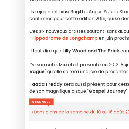
Ils rejoignent ainsi Brigitte, Angus & Julia S
confirmés pour cette édition 2015, qui se dé
Ces six nouveaux artistes sauront, sans aucu
l'
Hippodrome de Longchamp
en juin procha
Il faut dire que
Lilly Wood and The Prick
con
De son côté,
Izia
était présente en 2012. Aujou
Vague
" qu’elle se fera une joie de présenter 
Faada Freddy
sera aussi présent pour cette
de son magnifique disque "
Gospel Journey
".
À LIRE AUSSI
Bons plans de la semaine du 10 au 16 août 2