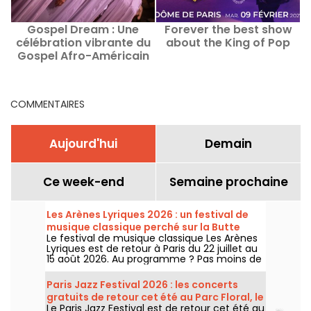
Gospel Dream : Une
Forever the best show
célébration vibrante du
about the King of Pop
Gospel Afro-Américain
u
en août 2026 à Paris
d
COMMENTAIRES
Aujourd'hui
Demain
Ce week-end
Semaine prochaine
Les Arènes Lyriques 2026 : un festival de
musique classique perché sur la Butte
Le festival de musique classique Les Arènes
Montmartre
Lyriques est de retour à Paris du 22 juillet au
15 août 2026. Au programme ? Pas moins de
16 concerts donnés au sein des Arènes de
Montmartre, un cadre idyllique pour écouter
Paris Jazz Festival 2026 : les concerts
les grands classiques.
gratuits de retour cet été au Parc Floral, le
Le Paris Jazz Festival est de retour cet été au
programme