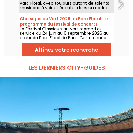
Parc Floral, avec toujours autant de talents
musicaux à voir et écouter dans un cadre
bucolique. Voici le programme des concerts
gratuits à découvrir du 24 juin au 6
Classique au Vert 2026 au Parc Floral : le
septembre 2026 !
programme du festival de concerts
Le Festival Classique au Vert reprend du
gratuits
service du 24 juin au 6 septembre 2026 au
cœur du Parc Floral de Paris. Cette année
encore, Classique au Vert invite les
mélomanes et les néophytes à prendre du
Affinez votre recherche
bon tempo et du beau temps auprès
d’artistes reconnus et en devenir.
LES DERNIERS CITY-GUIDES