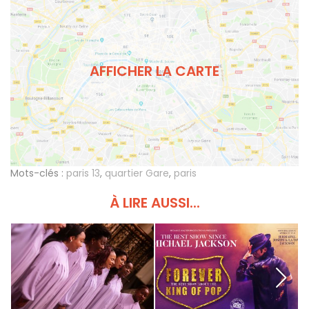
AFFICHER LA CARTE
Mots-clés :
paris 13
,
quartier Gare
,
paris
À LIRE AUSSI...