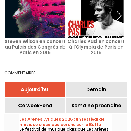
Steven Wilson en concert
Charles Pasi en concert
au Palais des Congrès de
à l’Olympia de Paris en
Paris en 2016
2016
COMMENTAIRES
Aujourd'hui
Demain
Ce week-end
Semaine prochaine
Les Arènes Lyriques 2026 : un festival de
musique classique perché sur la Butte
Le festival de musique classique Les Arènes
Montmartre