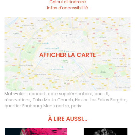
Calcul d'itinéraire
Infos d’accessibilité
AFFICHER LA CARTE
Mots-clés :
concert
,
date supplémentaire
,
paris 9
,
réservations
,
Take Me to Church
,
Hozier
,
Les Folies Bergère
,
quartier Faubourg Montmartre
,
paris
À LIRE AUSSI...