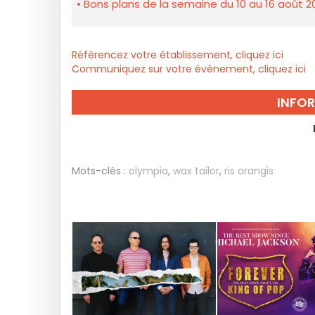
Bons plans de la semaine du 10 au 16 août 2
Référencez votre établissement, cliquez ici
Communiquez sur votre évènement, cliquez ici
INFO
Mots-clés :
olympia
,
wax tailor
,
ris orangis