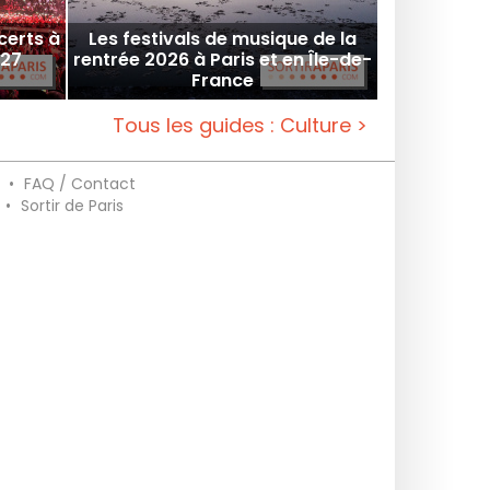
certs à
Les festivals de musique de la
027
rentrée 2026 à Paris et en Île-de-
France
Tous les guides : Culture >
•
FAQ / Contact
•
Sortir de Paris