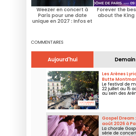
Weezer en concert à
Forever the be
Paris pour une date
about the King
unique en 2027 : Infos et
date de lancement de la
billetterie
COMMENTAIRES
Aujourd'hui
Demain
Les Arènes Lyri
Butte Montmar
Le festival de m
22 juillet au 1
au sein des Arè
grands classiqu
Gospel Dream :
août 2026 à Pa
La chorale Gospe
série de concer