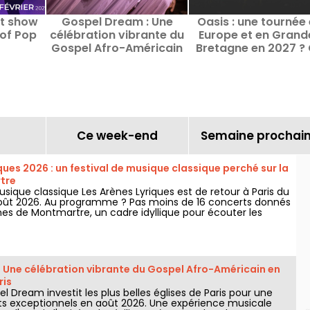
st show
Gospel Dream : Une
Oasis : une tournée
 of Pop
célébration vibrante du
Europe et en Grand
Gospel Afro-Américain
Bretagne en 2027 ?
en août 2026 à Paris
que l'on sait
Ce week-end
Semaine prochai
ques 2026 : un festival de musique classique perché sur la
tre
usique classique Les Arènes Lyriques est de retour à Paris du
5 août 2026. Au programme ? Pas moins de 16 concerts donnés
nes de Montmartre, un cadre idyllique pour écouter les
es.
 Une célébration vibrante du Gospel Afro-Américain en
ris
l Dream investit les plus belles églises de Paris pour une
ts exceptionnels en août 2026. Une expérience musicale