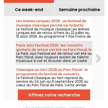
Ce week-end
Semaine prochaine
Les Arènes Lyriques 2026 : un festival de
musique classique perché sur la Butte
Le festival de musique classique Les Arènes
Montmartre
Lyriques est de retour à Paris du 22 juillet au
15 août 2026. Au programme ? Pas moins de
16 concerts donnés au sein des Arènes de
Montmartre, un cadre idyllique pour écouter
Paris Jazz Festival 2026 : les concerts
les grands classiques.
gratuits de retour cet été au Parc Floral, le
Le Paris Jazz Festival est de retour cet été au
programme
Parc Floral, avec toujours autant de talents
musicaux à voir et écouter dans un cadre
bucolique. Voici le programme des concerts
gratuits à découvrir du 24 juin au 6
Classique au Vert 2026 au Parc Floral : le
septembre 2026 !
programme du festival de concerts
Le Festival Classique au Vert reprend du
gratuits
service du 24 juin au 6 septembre 2026 au
cœur du Parc Floral de Paris. Cette année
encore, Classique au Vert invite les
mélomanes et les néophytes à prendre du
Affinez votre recherche
bon tempo et du beau temps auprès
d’artistes reconnus et en devenir.