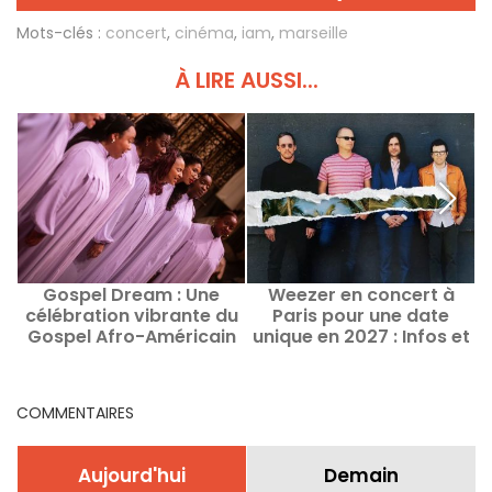
Mots-clés :
concert
,
cinéma
,
iam
,
marseille
À LIRE AUSSI...
Gospel Dream : Une
Weezer en concert à
célébration vibrante du
Paris pour une date
Gospel Afro-Américain
unique en 2027 : Infos et
en août 2026 à Paris
date de lancement de la
billetterie
COMMENTAIRES
Aujourd'hui
Demain