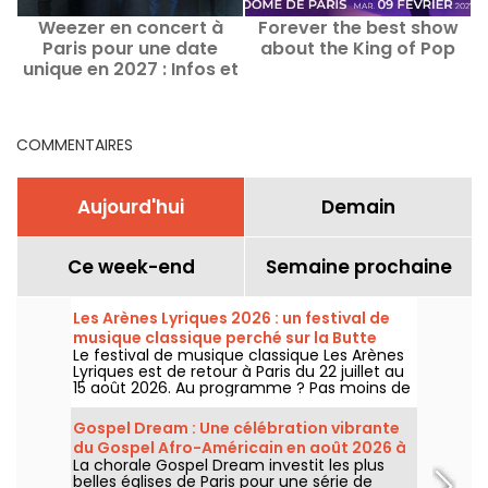
Weezer en concert à
Forever the best show
Paris pour une date
about the King of Pop
unique en 2027 : Infos et
date de lancement de la
billetterie
COMMENTAIRES
Aujourd'hui
Demain
Ce week-end
Semaine prochaine
Les Arènes Lyriques 2026 : un festival de
musique classique perché sur la Butte
Le festival de musique classique Les Arènes
Montmartre
Lyriques est de retour à Paris du 22 juillet au
15 août 2026. Au programme ? Pas moins de
16 concerts donnés au sein des Arènes de
Montmartre, un cadre idyllique pour écouter
Gospel Dream : Une célébration vibrante
les grands classiques.
du Gospel Afro-Américain en août 2026 à
La chorale Gospel Dream investit les plus
Paris
belles églises de Paris pour une série de