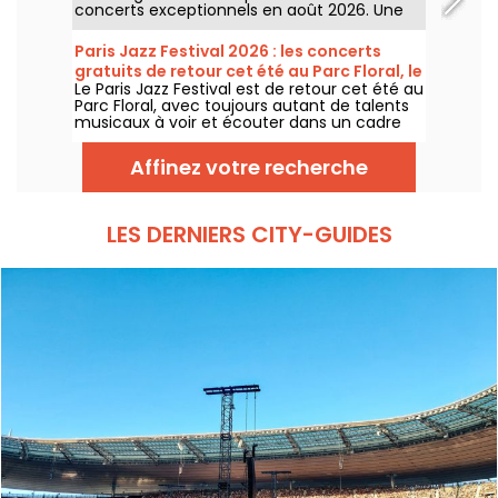
concerts exceptionnels en août 2026. Une
expérience musicale unique qui célèbre
l'espoir, l'unité et la résilience à travers les
Paris Jazz Festival 2026 : les concerts
chants authentiques de l'Église Afro-
gratuits de retour cet été au Parc Floral, le
Américaine.
Le Paris Jazz Festival est de retour cet été au
programme
Parc Floral, avec toujours autant de talents
musicaux à voir et écouter dans un cadre
bucolique. Voici le programme des concerts
gratuits à découvrir du 24 juin au 6
Affinez votre recherche
septembre 2026 !
LES DERNIERS CITY-GUIDES