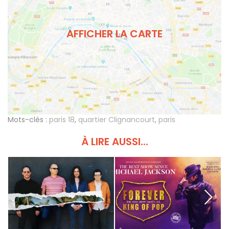
AFFICHER LA CARTE
Mots-clés :
paris 18
,
quartier Clignancourt
,
paris
À LIRE AUSSI...