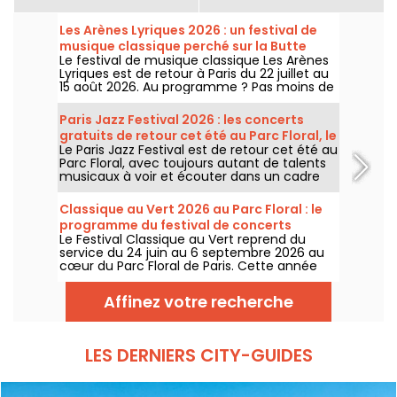
Les Arènes Lyriques 2026 : un festival de
musique classique perché sur la Butte
Le festival de musique classique Les Arènes
Montmartre
Lyriques est de retour à Paris du 22 juillet au
15 août 2026. Au programme ? Pas moins de
16 concerts donnés au sein des Arènes de
Montmartre, un cadre idyllique pour écouter
Paris Jazz Festival 2026 : les concerts
les grands classiques.
gratuits de retour cet été au Parc Floral, le
Le Paris Jazz Festival est de retour cet été au
programme
Parc Floral, avec toujours autant de talents
musicaux à voir et écouter dans un cadre
bucolique. Voici le programme des concerts
gratuits à découvrir du 24 juin au 6
Classique au Vert 2026 au Parc Floral : le
septembre 2026 !
programme du festival de concerts
Le Festival Classique au Vert reprend du
gratuits
service du 24 juin au 6 septembre 2026 au
cœur du Parc Floral de Paris. Cette année
encore, Classique au Vert invite les
mélomanes et les néophytes à prendre du
Affinez votre recherche
bon tempo et du beau temps auprès
d’artistes reconnus et en devenir.
LES DERNIERS CITY-GUIDES