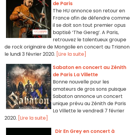
de Paris
The HU annonce son retour en
France afin de défendre comme
il se doit son tout premier opus
baptisé ‘The Gereg’. A Paris,
retrouvez le talentueux groupe
de rock originaire de Mongolie en concert au Trianon
le lundi 3 février 2020.
[Lire la suite]
Sabaton en concert au Zénith
de Paris La Villette
Bonne nouvelle pour les
amateurs de gros sons puisque
Sabaton annonce un concert
unique prévu au Zénith de Paris
La Villette le vendredi 7 février
2020.
[Lire la suite]
Dir En Grey en concert à