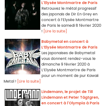
L'Elysée Montmartre de Paris
Retrouvez le métal progressif
des japonais de Dir En Grey en
concert à l’Elysée Montmartre
de Paris le samedi 8 février 2020
!
[Lire la suite]
Babymetal en concert à
L’Elysée Montmartre de Paris
Les japonaises de Babymetal
vous donnent rendez-vous le
dimanche 9 février 2020 à
L’Elysée Montmartre de Paris
pour un moment de pur Kawaii
Metal !
[Lire la suite]
Lindemann, le projet de Till
Lindemann et Peter Tägtgren,
en concert à l'Olympia à Paris