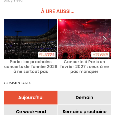
Babymetal
À LIRE AUSSI...
Paris : les prochains
Concerts à Paris en
concerts de l'année 2026
février 2027 : ceux à ne
m
à ne surtout pas
pas manquer
manquer
COMMENTAIRES
Aujourd'hui
Demain
Ce week-end
Semaine prochaine