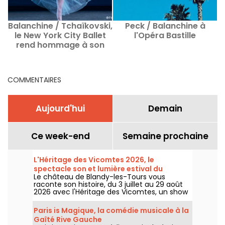
Balanchine / Tchaïkovski,
Peck / Balanchine à
le New York City Ballet
l'Opéra Bastille
rend hommage à son
fondateur
COMMENTAIRES
Aujourd'hui
Demain
Ce week-end
Semaine prochaine
L'Héritage des Vicomtes 2026, le
spectacle son et lumière estival du
Le château de Blandy-les-Tours vous
château de Blandy-les-Tours
raconte son histoire, du 3 juillet au 29 août
2026 avec l'Héritage des Vicomtes, un show
son et lumière pour traverser les siècles et
découvrir ce château médiéval. Nous
Paris is Magique, la comédie musicale à la
sommes allés à sa découverte, voici en
Gaîté Rive Gauche
partie ce qui vous attend.