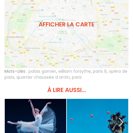
AFFICHER LA CARTE
Mots-clés :
palais garnier
,
william forsythe
,
paris 9
,
opéra de
paris
,
quartier chaussée d antin
,
paris
À LIRE AUSSI...