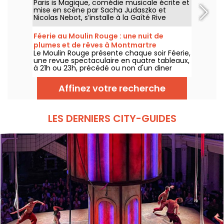
Paris is Magique, comédie musicale écrite et
mise en scène par Sacha Judaszko et
Nicolas Nebot, s’installe à la Gaîté Rive
Gauche à Paris à partir du 23 juin 2026.
Féerie au Moulin Rouge : une nuit de
plumes et de rêves à Montmartre
Le Moulin Rouge présente chaque soir Féerie,
une revue spectaculaire en quatre tableaux,
à 21h ou 23h, précédé ou non d'un diner
imaginé par leur chef.
Affinez votre recherche
LES DERNIERS CITY-GUIDES