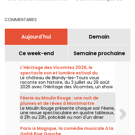
Bercy
Cambodge exceptionnel
au 13e Art à Paris
COMMENTAIRES
Aujourd'hui
Demain
Ce week-end
Semaine prochaine
L'Héritage des Vicomtes 2026, le
spectacle son et lumière estival du
Le château de Blandy-les-Tours vous
château de Blandy-les-Tours
raconte son histoire, du 3 juillet au 29 août
2026 avec l'Héritage des Vicomtes, un show
son et lumière pour traverser les siècles et
découvrir ce château médiéval. Nous
Féerie au Moulin Rouge : une nuit de
sommes allés à sa découverte, voici en
plumes et de rêves à Montmartre
partie ce qui vous attend.
Le Moulin Rouge présente chaque soir Féerie,
une revue spectaculaire en quatre tableaux,
à 21h ou 23h, précédé ou non d'un diner
imaginé par leur chef.
Paris is Magique, la comédie musicale à la
Gaîté Rive Gauche