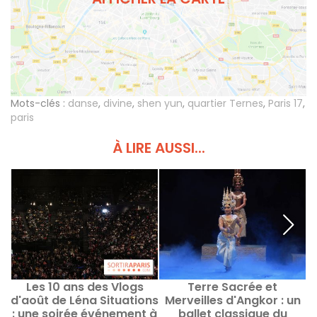
Mots-clés :
danse
,
divine
,
shen yun
,
quartier Ternes
,
Paris 17
,
paris
À LIRE AUSSI...
Les 10 ans des Vlogs
Terre Sacrée et
S
d'août de Léna Situations
Merveilles d'Angkor : un
:
: une soirée événement à
ballet classique du