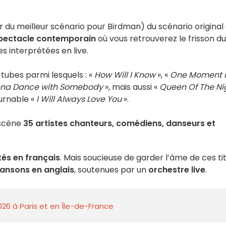
 du meilleur scénario pour Birdman) du scénario original
pectacle contemporain
où vous retrouverez le frisson du
es interprétées en live.
tubes parmi lesquels : «
How Will I Know
», «
One Moment 
na Dance with Somebody
», mais aussi «
Queen Of The Ni
ournable «
I Will Always Love You
».
 scène
35 artistes chanteurs, comédiens, danseurs et
és en français
. Mais soucieuse de garder l’âme de ces ti
ansons en anglais
, soutenues par un
orchestre live
.
026 à Paris et en Île-de-France