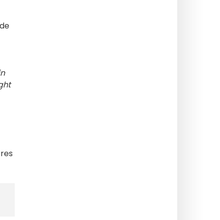
 de
in
ght
tres