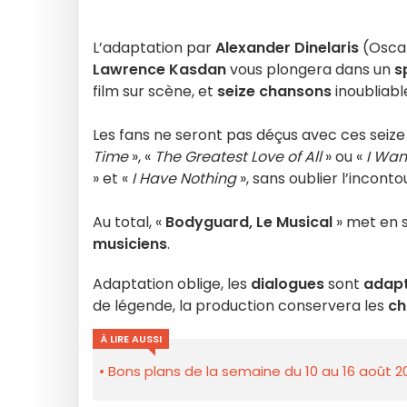
L’adaptation par
Alexander Dinelaris
(Oscar
Lawrence Kasdan
vous plongera dans un
s
film sur scène, et
seize chansons
inoubliabl
Les fans ne seront pas déçus avec ces seize 
Time
», «
The Greatest Love of All
» ou «
I Wan
» et «
I Have Nothing
», sans oublier l’incont
Au total, «
Bodyguard, Le Musical
» met en
musiciens
.
Adaptation oblige, les
dialogues
sont
adapt
de légende, la production conservera les
ch
À LIRE AUSSI
Bons plans de la semaine du 10 au 16 août 2