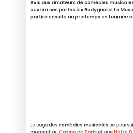
Avis aux amateurs de comédies musicales! A
ouvrira ses portes à « Bodyguard, Le Musica
partira ensuite au printemps en tournée a
La saga des
comédies musicales
se poursui
moment au
Casino de Paris
et que
Notre D