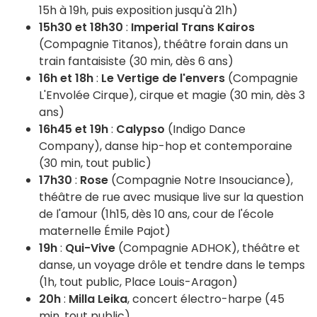
15h à 19h, puis exposition jusqu'à 21h)
15h30 et 18h30
:
Imperial Trans Kairos
(Compagnie Titanos), théâtre forain dans un
train fantaisiste (30 min, dès 6 ans)
16h et 18h
:
Le Vertige de l'envers
(Compagnie
L'Envolée Cirque), cirque et magie (30 min, dès 3
ans)
16h45 et 19h
:
Calypso
(Indigo Dance
Company), danse hip-hop et contemporaine
(30 min, tout public)
17h30
:
Rose
(Compagnie Notre Insouciance),
théâtre de rue avec musique live sur la question
de l'amour (1h15, dès 10 ans, cour de l'école
maternelle Émile Pajot)
19h
:
Qui-Vive
(Compagnie ADHOK), théâtre et
danse, un voyage drôle et tendre dans le temps
(1h, tout public, Place Louis-Aragon)
20h
:
Milla Leika
, concert électro-harpe (45
min, tout public)