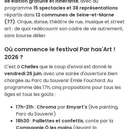
8e édition gratuite et itinérante
, avec au
programme
15 spectacles et 38 représentations
répartis dans
12 communes de Seine-et-Marne
(77)
. Cirque, danse, théâtre de rue, musique et street
art : de quoi redécouvrir son cadre de vie autrement,
sans bourse délier.
Où commence le festival Par has'Art !
2026 ?
C'est à
Chelles
que le coup d'envoi est donné le
vendredi 26 juin
, avec une soirée d'ouverture bien
chargée au Parc du Souvenir Émile Fouchard. Au
programme dès 17h, cinq propositions pour tous les
âges et tous les goûts :
17h-21h
:
Chroma
par
Emyart's
(live painting,
Parc du Souvenir)
18h30
:
Paillettes et confettis
, conte par la
Compagnie Ö les mains
(devant la