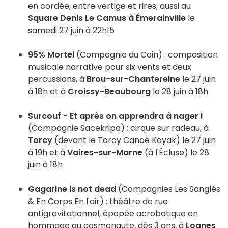
en cordée, entre vertige et rires, aussi au
Square Denis Le Camus à Émerainville
le
samedi 27 juin à 22h15
95% Mortel
(Compagnie du Coin) : composition
musicale narrative pour six vents et deux
percussions, à
Brou-sur-Chantereine
le 27 juin
à 18h et à
Croissy-Beaubourg
le 28 juin à 18h
Surcouf - Et après on apprendra à nager !
(Compagnie Sacekripa) : cirque sur radeau, à
Torcy
(devant le Torcy Canoë Kayak) le 27 juin
à 19h et à
Vaires-sur-Marne
(à l'Écluse) le 28
juin à 18h
Gagarine is not dead
(Compagnies Les Sanglés
& En Corps En l'air) : théâtre de rue
antigravitationnel, épopée acrobatique en
hommage au cosmonaute, dès 3 ans, à
Lognes