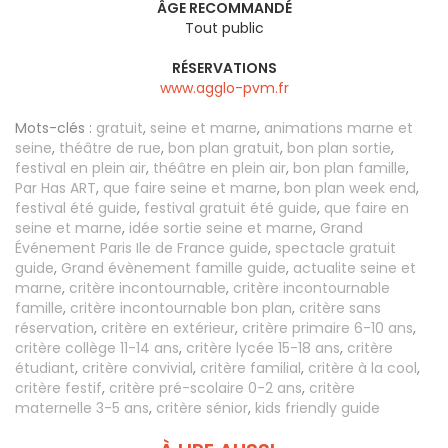
ÂGE RECOMMANDÉ
Tout public
RÉSERVATIONS
www.agglo-pvm.fr
Mots-clés :
gratuit
,
seine et marne
,
animations marne et
seine
,
théâtre de rue
,
bon plan gratuit
,
bon plan sortie
,
festival en plein air
,
théâtre en plein air
,
bon plan famille
,
Par Has ART
,
que faire seine et marne
,
bon plan week end
,
festival été guide
,
festival gratuit été guide
,
que faire en
seine et marne
,
idée sortie seine et marne
,
Grand
Événement Paris Ile de France guide
,
spectacle gratuit
guide
,
Grand évènement famille guide
,
actualite seine et
marne
,
critère incontournable
,
critère incontournable
famille
,
critère incontournable bon plan
,
critère sans
réservation
,
critère en extérieur
,
critère primaire 6-10 ans
,
critère collège 11-14 ans
,
critère lycée 15-18 ans
,
critère
étudiant
,
critère convivial
,
critère familial
,
critère à la cool
,
critère festif
,
critère pré-scolaire 0-2 ans
,
critère
maternelle 3-5 ans
,
critère sénior
,
kids friendly guide