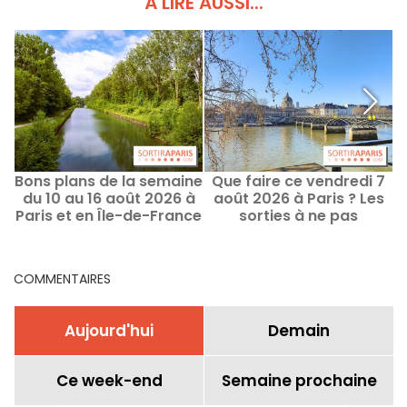
À LIRE AUSSI...
Bons plans de la semaine
Que faire ce vendredi 7
L
du 10 au 16 août 2026 à
août 2026 à Paris ? Les
e
Paris et en Île-de-France
sorties à ne pas
manquer
COMMENTAIRES
Aujourd'hui
Demain
Ce week-end
Semaine prochaine