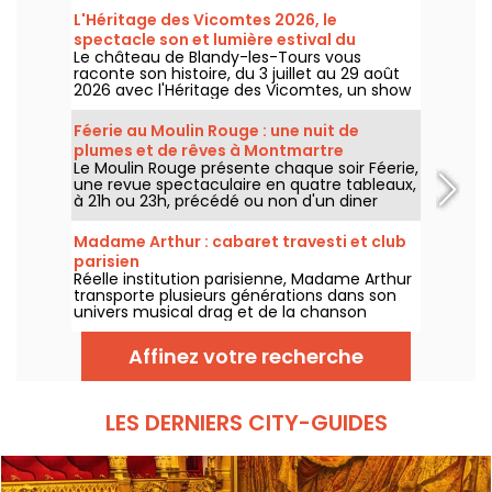
L'Héritage des Vicomtes 2026, le
spectacle son et lumière estival du
Le château de Blandy-les-Tours vous
château de Blandy-les-Tours
raconte son histoire, du 3 juillet au 29 août
2026 avec l'Héritage des Vicomtes, un show
son et lumière pour traverser les siècles et
découvrir ce château médiéval. Nous
Féerie au Moulin Rouge : une nuit de
sommes allés à sa découverte, voici en
plumes et de rêves à Montmartre
partie ce qui vous attend.
Le Moulin Rouge présente chaque soir Féerie,
une revue spectaculaire en quatre tableaux,
à 21h ou 23h, précédé ou non d'un diner
imaginé par leur chef.
Madame Arthur : cabaret travesti et club
parisien
Réelle institution parisienne, Madame Arthur
transporte plusieurs générations dans son
univers musical drag et de la chanson
française !
Affinez votre recherche
LES DERNIERS CITY-GUIDES