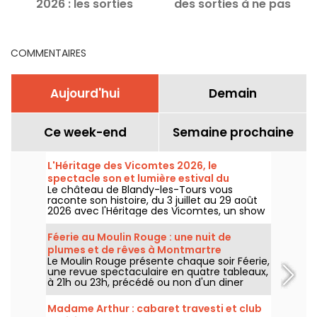
2026 : les sorties
des sorties à ne pas
incontournables
manquer
COMMENTAIRES
Aujourd'hui
Demain
Ce week-end
Semaine prochaine
L'Héritage des Vicomtes 2026, le
spectacle son et lumière estival du
Le château de Blandy-les-Tours vous
château de Blandy-les-Tours
raconte son histoire, du 3 juillet au 29 août
2026 avec l'Héritage des Vicomtes, un show
son et lumière pour traverser les siècles et
découvrir ce château médiéval. Nous
Féerie au Moulin Rouge : une nuit de
sommes allés à sa découverte, voici en
plumes et de rêves à Montmartre
partie ce qui vous attend.
Le Moulin Rouge présente chaque soir Féerie,
une revue spectaculaire en quatre tableaux,
à 21h ou 23h, précédé ou non d'un diner
imaginé par leur chef.
Madame Arthur : cabaret travesti et club