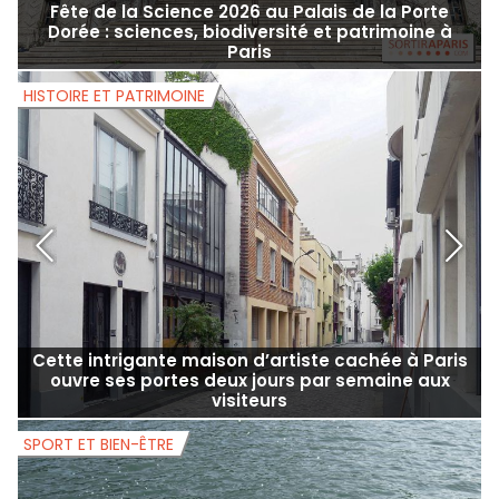
Fête de la Science 2026 au Palais de la Porte
Dorée : sciences, biodiversité et patrimoine à
Paris
HISTOIRE ET PATRIMOINE
H
Cette intrigante maison d’artiste cachée à Paris
ouvre ses portes deux jours par semaine aux
visiteurs
SPORT ET BIEN-ÊTRE
S