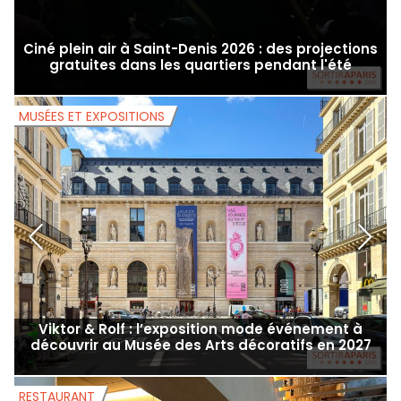
Ciné plein air à Saint-Denis 2026 : des projections
gratuites dans les quartiers pendant l'été
MUSÉES ET EXPOSITIONS
M
Viktor & Rolf : l’exposition mode événement à
découvrir au Musée des Arts décoratifs en 2027
RESTAURANT
S