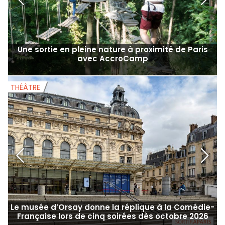
Une sortie en pleine nature à proximité de Paris
avec AccroCamp
THÉÂTRE
T
Le musée d’Orsay donne la réplique à la Comédie-
Française lors de cinq soirées dès octobre 2026