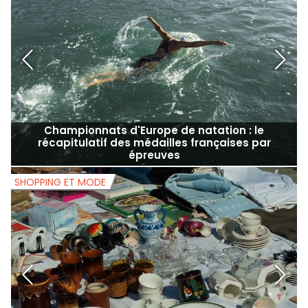
Championnats d'Europe de natation : le
récapitulatif des médailles françaises par
épreuves
SHOPPING ET MODE
S