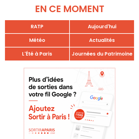
EN CE MOMENT
RATP
Aujourd'hui
Météo
Actualités
L'Été à Paris
Journées du Patrimoine