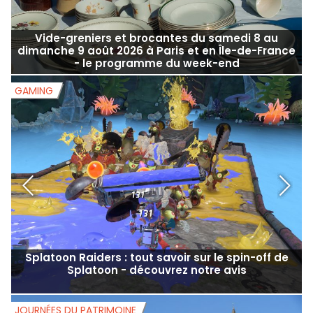
Vide-greniers et brocantes du samedi 8 au
dimanche 9 août 2026 à Paris et en Île-de-France
- le programme du week-end
GAMING
G
Splatoon Raiders : tout savoir sur le spin-off de
Splatoon - découvrez notre avis
JOURNÉES DU PATRIMOINE
J