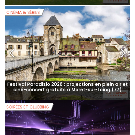
CINÉMA & SÉRIES
C
Festival Paradisio 2026 : projections en plein air et
ciné-concert gratuits à Moret-sur-Loing (77)
SOIRÉES ET CLUBBING
B