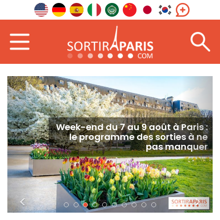
Que faire à Paris aujourd’hui ? Les
meilleures sorties du Samedi 8
août 2026
<
>