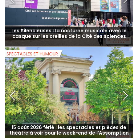
Les Silencieuses : la nocturne musicale avec le
casque sur les oreilles de la Cité des sciences
SPECTACLES ET HUMOUR
S
15 août 2026 férié : les spectacles et pièces de
théâtre à voir pour le week-end de l'Assomption