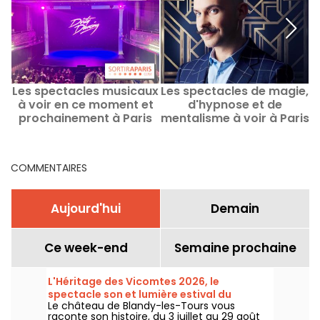
Les spectacles musicaux
Les spectacles de magie,
L
à voir en ce moment et
d'hypnose et de
prochainement à Paris
mentalisme à voir à Paris
COMMENTAIRES
Aujourd'hui
Demain
Ce week-end
Semaine prochaine
L'Héritage des Vicomtes 2026, le
spectacle son et lumière estival du
Le château de Blandy-les-Tours vous
château de Blandy-les-Tours
raconte son histoire, du 3 juillet au 29 août