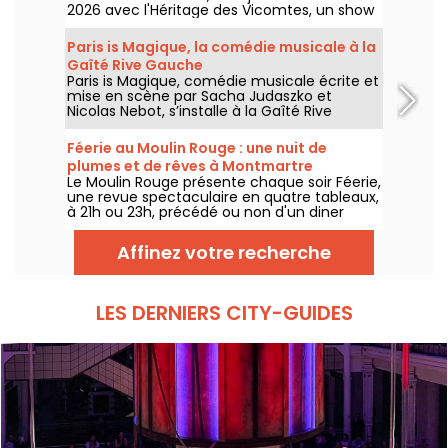
2026 avec l'Héritage des Vicomtes, un show
son et lumière pour traverser les siècles et
découvrir ce château médiéval. Nous
Paris is Magique, la comédie musicale à la
sommes allés à sa découverte, voici en
Gaîté Rive Gauche
partie ce qui vous attend.
Paris is Magique, comédie musicale écrite et
mise en scène par Sacha Judaszko et
Nicolas Nebot, s’installe à la Gaîté Rive
Gauche à Paris à partir du 23 juin 2026.
Féerie au Moulin Rouge : une nuit de
plumes et de rêves à Montmartre
Le Moulin Rouge présente chaque soir Féerie,
une revue spectaculaire en quatre tableaux,
à 21h ou 23h, précédé ou non d'un diner
imaginé par leur chef.
Affinez votre recherche
LES DERNIERS CITY-GUIDES