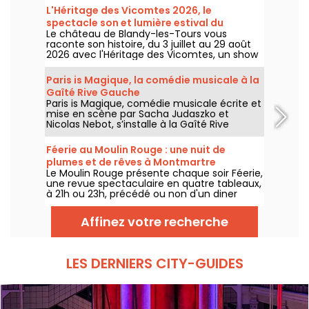
L'Héritage des Vicomtes 2026, le
spectacle son et lumière estival du
Le château de Blandy-les-Tours vous
château de Blandy-les-Tours
raconte son histoire, du 3 juillet au 29 août
2026 avec l'Héritage des Vicomtes, un show
son et lumière pour traverser les siècles et
découvrir ce château médiéval. Nous
Paris is Magique, la comédie musicale à la
sommes allés à sa découverte, voici en
Gaîté Rive Gauche
partie ce qui vous attend.
Paris is Magique, comédie musicale écrite et
mise en scène par Sacha Judaszko et
Nicolas Nebot, s’installe à la Gaîté Rive
Gauche à Paris à partir du 23 juin 2026.
Féerie au Moulin Rouge : une nuit de
plumes et de rêves à Montmartre
Le Moulin Rouge présente chaque soir Féerie,
une revue spectaculaire en quatre tableaux,
à 21h ou 23h, précédé ou non d'un diner
imaginé par leur chef.
Affinez votre recherche
LES DERNIERS CITY-GUIDES