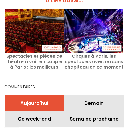
À LIRE AUSSI...
Spectacles et pièces de
Cirques à Paris, les
S
théâtre à voir en couple
spectacles avec ou sans
à Paris : les meilleurs
chapiteau en ce moment
choix pour un date
et à venir
COMMENTAIRES
Aujourd'hui
Demain
Ce week-end
Semaine prochaine