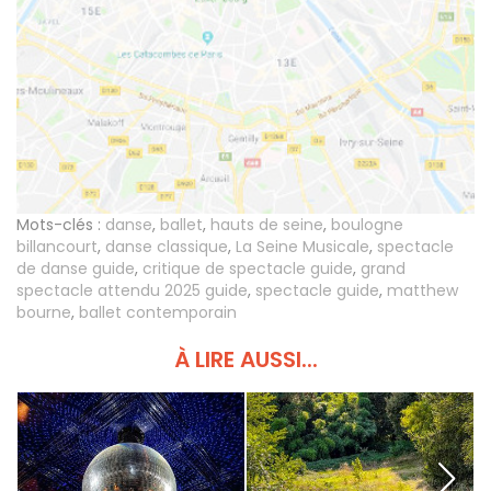
Mots-clés :
danse
,
ballet
,
hauts de seine
,
boulogne
billancourt
,
danse classique
,
La Seine Musicale
,
spectacle
de danse guide
,
critique de spectacle guide
,
grand
spectacle attendu 2025 guide
,
spectacle guide
,
matthew
bourne
,
ballet contemporain
À LIRE AUSSI...