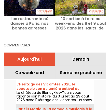
Les restaurants où
10 sorties à faire ce
danser à Paris, nos
week-end des 8 et 9 août
bonnes adresses
2026 dans les Hauts-de-
Seine (92)
COMMENTAIRES
Aujourd'hui
Demain
Ce week-end
Semaine prochaine
L'Héritage des Vicomtes 2026, le
spectacle son et lumière estival du
Le château de Blandy-les-Tours vous
château de Blandy-les-Tours
raconte son histoire, du 3 juillet au 29 août
2026 avec l'Héritage des Vicomtes, un show
son et lumière pour traverser les siècles et
découvrir ce château médiéval. Nous
Paris is Magique, la comédie musicale à la