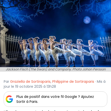
Jackson Fisch (The Swan) and Company. Photo Johan Persson
Par
Graziella de Sortiraparis
,
Philippine de Sortiraparis
· Mis à
jour le 19 octobre 2025 à 13h28
Plus de positif dans votre fil Google ? Ajoutez
Sortir à Paris.