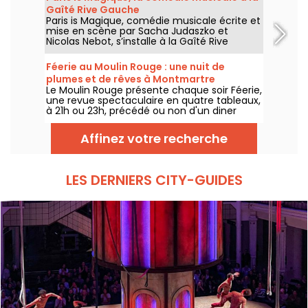
sommes allés à sa découverte, voici en
Gaîté Rive Gauche
partie ce qui vous attend.
Paris is Magique, comédie musicale écrite et
mise en scène par Sacha Judaszko et
Nicolas Nebot, s’installe à la Gaîté Rive
Gauche à Paris à partir du 23 juin 2026.
Féerie au Moulin Rouge : une nuit de
plumes et de rêves à Montmartre
Le Moulin Rouge présente chaque soir Féerie,
une revue spectaculaire en quatre tableaux,
à 21h ou 23h, précédé ou non d'un diner
imaginé par leur chef.
Affinez votre recherche
LES DERNIERS CITY-GUIDES