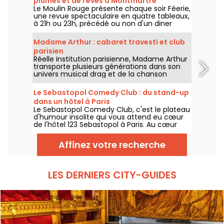
plumes et de rêves à Montmartre
Le Moulin Rouge présente chaque soir Féerie,
une revue spectaculaire en quatre tableaux,
à 21h ou 23h, précédé ou non d'un diner
imaginé par leur chef.
Madame Arthur : cabaret travesti et club
parisien
Réelle institution parisienne, Madame Arthur
transporte plusieurs générations dans son
univers musical drag et de la chanson
française !
Le Sebastopol Comedy Club : du stand-up
dans un hôtel à Paris
Le Sebastopol Comedy Club, c'est le plateau
d'humour insolite qui vous attend eu cœur
de l'hôtel 123 Sebastopol à Paris. Au cœur
d'un hôtel, on retrouve chaque week-end
une scène stand-up animée par des artistes
Affinez votre recherche
confirmés.
LES DERNIERS CITY-GUIDES