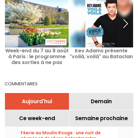
Week-end du 7 au 9 août
Kev Adams présente
à Paris : le programme
"voilà, voilà" au Bataclan
des sorties à ne pas
manquer
COMMENTAIRES
Aujourd'hui
Demain
Ce week-end
Semaine prochaine
Féerie au Moulin Rouge : une nuit de