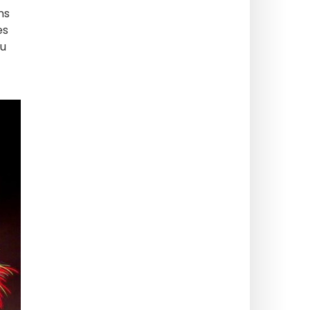
ns
es
au