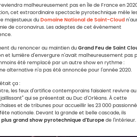
reviendra malheureusement pas en Île de France en 2020
tion, cet extraordinaire spectacle pyrotechnique mêle le
dre majestueux du
Domaine National de Saint-Cloud
n'au
démie de coronavirus. Les adeptes de cet évènement
ience.
ement du renoncer au maintien du
Grand Feu de Saint Clo
on et lumière d'envergure n'avait malheureusement pas 
néanmoins été remplacé par un autre show en rythme :
 une alternative n'a pas été annoncée pour l'année 2020.
'était ça :
tre, les feux d'artifice contemporains faisaient revivre au
jaillissant" qui se présentait au Duc d'Orléans. À cette
chaises et de tribunes pour accueillir les 23 000 passionn
a fête nationale. Devant la grande et belle cascade, ils
e plus grand show pyrotechnique d'Europe
de l'intérieur.