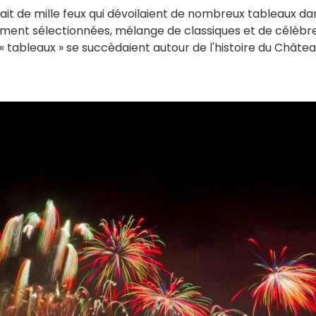
inait de mille feux qui dévoilaient de nombreux tableaux da
usement sélectionnées, mélange de classiques et de célèbr
 « tableaux » se succèdaient autour de l'histoire du Châte