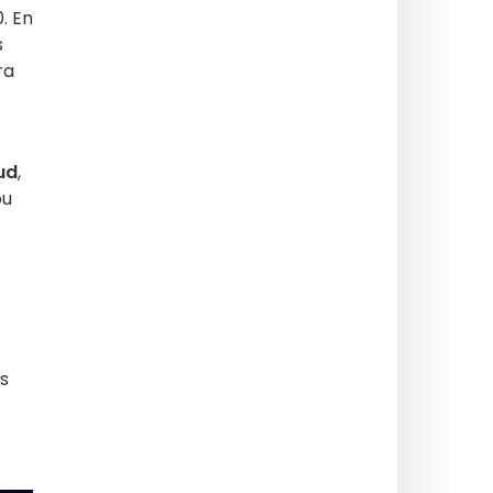
. En
s
ra
ud
,
pu
és