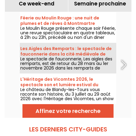
Ce week-end
Semaine prochaine
Féerie au Moulin Rouge : une nuit de
plumes et de rêves à Montmartre
Le Moulin Rouge présente chaque soir Féerie,
une revue spectaculaire en quatre tableaux,
à 21h ou 23h, précédé ou non d'un diner
imaginé par leur chef.
Les Aigles des Remparts : le spectacle de
fauconnerie dans la cité médiévale de
Le spectacle de fauconnerie, Les aigles des
Provins
remparts, est de retour du 28 mars au 1er
novembre 2026 dans les remparts de
Provins. Découvrez de splendides oiseaux de
proie en totale harmonie avec les chevaux.
L'Héritage des Vicomtes 2026, le
spectacle son et lumière estival du
Le château de Blandy-les-Tours vous
château de Blandy-les-Tours
raconte son histoire, du 3 juillet au 29 août
2026 avec l'Héritage des Vicomtes, un show
son et lumière pour traverser les siècles et
découvrir ce château médiéval. Nous
Affinez votre recherche
sommes allés à sa découverte, voici en
partie ce qui vous attend.
LES DERNIERS CITY-GUIDES