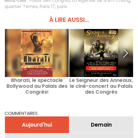
Mots-clés :
Palais des Congrès
,
La légende de Shim Chung
,
quartier Ternes
,
Paris 17
,
paris
À LIRE AUSSI...
Bharati, le spectacle
Le Seigneur des Anneaux,
Bollywood au Palais des
le ciné-concert au Palais
Congrès!
des Congrès
COMMENTAIRES
Aujourd'hui
Demain