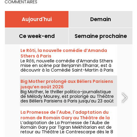
COMMENTAIRES
Aujourd'hui
Demain
Ce week-end
Semaine prochaine
Le Rôti, la nouvelle comédie d’Amanda
Sthers à Paris
Le Rôti, nouvelle comédie d’Amanda Sthers
mise en scène par Benjamin Elharrar, est à
découvrir à la Comédie Saint-Martin à Paris
jusqu’au 15 octobre 2026.
Big Mother prolongé aux Béliers Parisiens
jusqu’en août 2026
Big Mother, le thriller politico-journalistique
de Mélody Mourey, est prolongé au Théâtre
des Béliers Parisiens à Paris jusqu’au 23 août
2026, avec des représentations du mardi au
dimanche.
La Promesse de l'Aube, l'adaptation du
roman de Romain Gary au Théâtre de la
L’adaptation de La Promesse de l’Aube de
Contrescarpe
Romain Gary par Tigran Mekhitarian est de
retour au Théâtre Le Contrescarpe dès le 8
août 2026.