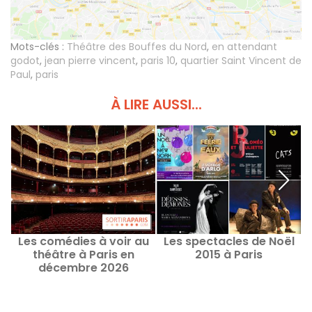
Mots-clés :
Théâtre des Bouffes du Nord
,
en attendant
godot
,
jean pierre vincent
,
paris 10
,
quartier Saint Vincent de
Paul
,
paris
À LIRE AUSSI...
Les comédies à voir au
Les spectacles de Noël
théâtre à Paris en
2015 à Paris
décembre 2026