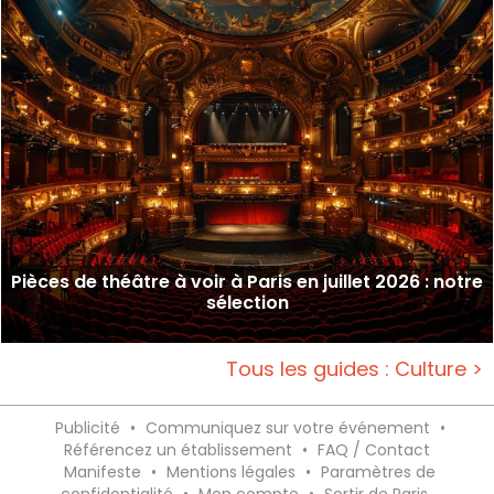
Pièces de théâtre à voir à Paris en juillet 2026 : notre
sélection
Tous les guides : Culture >
Publicité
•
Communiquez sur votre événement
•
Référencez un établissement
•
FAQ / Contact
Manifeste
•
Mentions légales
•
Paramètres de
confidentialité
•
Mon compte
•
Sortir de Paris