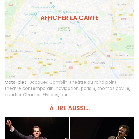
AFFICHER LA CARTE
Mots-clés :
Jacques Gamblin
,
théâtre du rond point
,
théâtre contemporain
,
navigation
,
paris 8
,
thomas coville
,
quartier Champs Elysées
,
paris
À LIRE AUSSI...