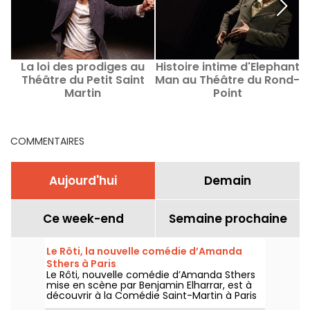
La loi des prodiges au
Histoire intime d'Elephant
U
Théâtre du Petit Saint
Man au Théâtre du Rond-
Martin
Point
COMMENTAIRES
Aujourd'hui
Demain
Ce week-end
Semaine prochaine
Le Rôti, la nouvelle comédie d’Amanda
Sthers à Paris
Le Rôti, nouvelle comédie d’Amanda Sthers
mise en scène par Benjamin Elharrar, est à
découvrir à la Comédie Saint-Martin à Paris
jusqu’au 15 octobre 2026.