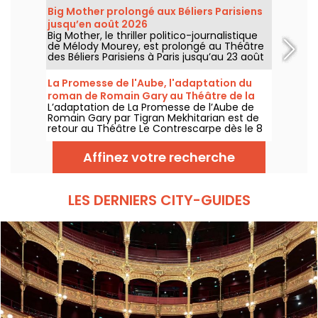
Big Mother prolongé aux Béliers Parisiens
jusqu’en août 2026
Big Mother, le thriller politico-journalistique
de Mélody Mourey, est prolongé au Théâtre
des Béliers Parisiens à Paris jusqu’au 23 août
2026, avec des représentations du mardi au
dimanche.
La Promesse de l'Aube, l'adaptation du
roman de Romain Gary au Théâtre de la
L’adaptation de La Promesse de l’Aube de
Contrescarpe
Romain Gary par Tigran Mekhitarian est de
retour au Théâtre Le Contrescarpe dès le 8
août 2026.
Affinez votre recherche
LES DERNIERS CITY-GUIDES