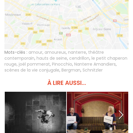
Mots-clés :
amour
,
amoureux
,
nanterre
,
théâtre
contemporain
,
hauts de seine
,
cendrillon
,
le petit chaperon
rouge
,
joël pommerat
,
Pinocchio
,
Nanterre Amandiers
,
scènes de la vie conjugale
,
Bergman
,
Schnitzler
À LIRE AUSSI...