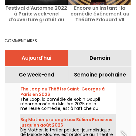
Festival d'Automne 2022
Encore un instant : la
à Paris: week-end
comédie événement au
d'ouverture gratuit au
Théâtre Edouard VII
Théâtre de la Ville -
Espace Cardin
COMMENTAIRES
Aujourd'hui
Demain
Ce week-end
Semaine prochaine
The Loop au Théâtre Saint-Georges à
Paris en 2026
The Loop, la comédie de Robin Goupil
récompensée du Molière 2025 de la
meilleure comédie, est à l’affiche du
Théâtre Saint-Georges à Paris jusqu’au 15
novembre 2026.
Big Mother prolongé aux Béliers Parisiens
jusqu’en août 2026
Big Mother, le thriller politico-journalistique
de Mélody Mourey, est prolongé au Théâtre