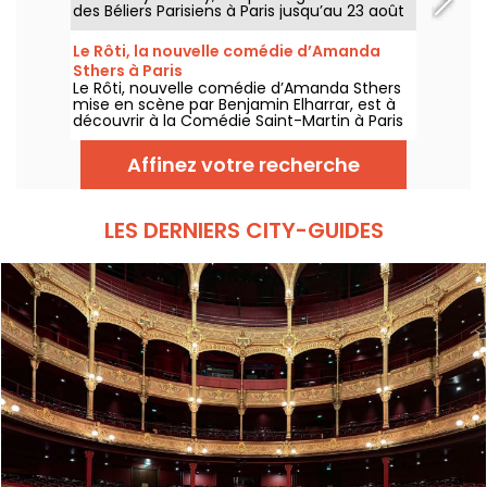
des Béliers Parisiens à Paris jusqu’au 23 août
2026, avec des représentations du mardi au
dimanche.
Le Rôti, la nouvelle comédie d’Amanda
Sthers à Paris
Le Rôti, nouvelle comédie d’Amanda Sthers
mise en scène par Benjamin Elharrar, est à
découvrir à la Comédie Saint-Martin à Paris
jusqu’au 15 octobre 2026.
Affinez votre recherche
LES DERNIERS CITY-GUIDES