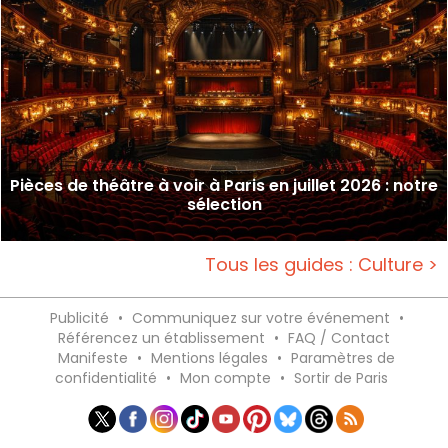
Pièces de théâtre à voir à Paris en juillet 2026 : notre
sélection
Tous les guides : Culture >
Publicité
•
Communiquez sur votre événement
•
Référencez un établissement
•
FAQ / Contact
Manifeste
•
Mentions légales
•
Paramètres de
confidentialité
•
Mon compte
•
Sortir de Paris