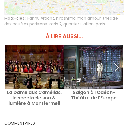
Mots-clés :
Fanny Ardant
,
hiroshima mon amour
,
théâtre
des bouffes parisiens
,
Paris 2
,
quartier Gaillon
,
paris
À LIRE AUSSI...
La Dame aux Camélias,
Saigon à l'Odéon-
le spectacle son &
Théâtre de l'Europe
c
lumière à Montfermeil
COMMENTAIRES