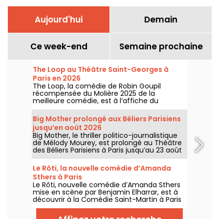
Aujourd'hui
Demain
Ce week-end
Semaine prochaine
The Loop au Théâtre Saint-Georges à
Paris en 2026
The Loop, la comédie de Robin Goupil
récompensée du Molière 2025 de la
meilleure comédie, est à l’affiche du
Théâtre Saint-Georges à Paris jusqu’au 15
novembre 2026.
Big Mother prolongé aux Béliers Parisiens
jusqu’en août 2026
Big Mother, le thriller politico-journalistique
de Mélody Mourey, est prolongé au Théâtre
des Béliers Parisiens à Paris jusqu’au 23 août
2026, avec des représentations du mardi au
dimanche.
Le Rôti, la nouvelle comédie d’Amanda
Sthers à Paris
Le Rôti, nouvelle comédie d’Amanda Sthers
mise en scène par Benjamin Elharrar, est à
découvrir à la Comédie Saint-Martin à Paris
jusqu’au 15 octobre 2026.