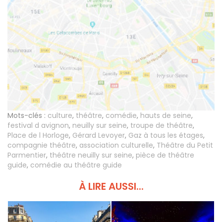
Mots-clés :
culture
,
théâtre
,
comédie
,
hauts de seine
,
festival d avignon
,
neuilly sur seine
,
troupe de théâtre
,
Place de l Horloge
,
Gérard Levoyer
,
Gaz à tous les étages
,
compagnie théâtre
,
association culturelle
,
Théâtre du Petit
Parmentier
,
théâtre neuilly sur seine
,
pièce de théâtre
guide
,
comédie au théâtre guide
À LIRE AUSSI...