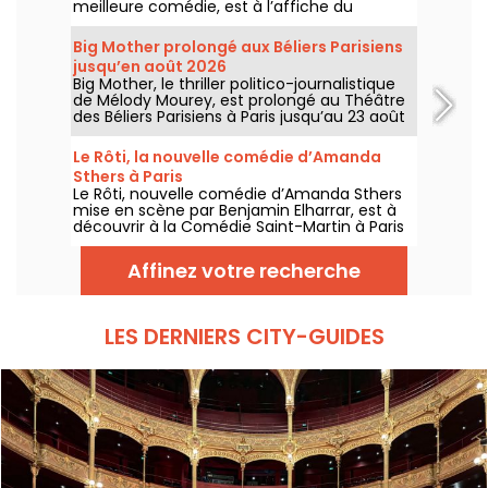
meilleure comédie, est à l’affiche du
Théâtre Saint-Georges à Paris jusqu’au 15
novembre 2026.
Big Mother prolongé aux Béliers Parisiens
jusqu’en août 2026
Big Mother, le thriller politico-journalistique
de Mélody Mourey, est prolongé au Théâtre
des Béliers Parisiens à Paris jusqu’au 23 août
2026, avec des représentations du mardi au
dimanche.
Le Rôti, la nouvelle comédie d’Amanda
Sthers à Paris
Le Rôti, nouvelle comédie d’Amanda Sthers
mise en scène par Benjamin Elharrar, est à
découvrir à la Comédie Saint-Martin à Paris
jusqu’au 15 octobre 2026.
Affinez votre recherche
LES DERNIERS CITY-GUIDES