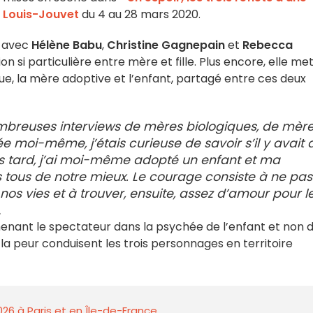
 Louis-Jouvet
du 4 au 28 mars 2020.
avec
Hélène Babu
,
Christine Gagnepain
et
Rebecca
ion si particulière entre mère et fille. Plus encore, elle me
ue, la mère adoptive et l’enfant, partagé entre ces deux
ombreuses interviews de mères biologiques, de mèr
e moi-même, j’étais curieuse de savoir s’il y avait 
us tard, j’ai moi-même adopté un enfant et ma
ns tous de notre mieux. Le courage consiste à ne pas
nos vies et à trouver, ensuite, assez d’amour pour l
.
menant le spectateur dans la psychée de l’enfant et non 
t la peur conduisent les trois personnages en territoire
026 à Paris et en Île-de-France