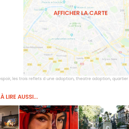
AFFICHER LA CARTE
espoir
,
les trois reflets d une adoption
,
theatre adoption
,
quartier
À LIRE AUSSI...