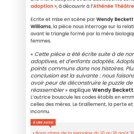
adoption
», à découvrir à l’
Athénée Théâtre
Ecrite et mise en scène par
Wendy Beckett
Williams
, la pièce nous interroge sur la relat
avant le triangle formé par la mère biologiq
femmes.
«
Cette pièce a été écrite suite à de n
adoptives, et d’enfants adoptés. Adopté
points communs dans nos histoires. Pl
conclusion est la suivante : nous faiso
avoir peur de déconstruire le puzzle de 
réassembler
» explique
Wendy Beckett
L’autrice bouscule les codes établis en em
celles des mères. Le tiraillement, la perte e
inconnu.
À LIRE AUSSI
Bons plans de la semaine du 10 au 16 août 2