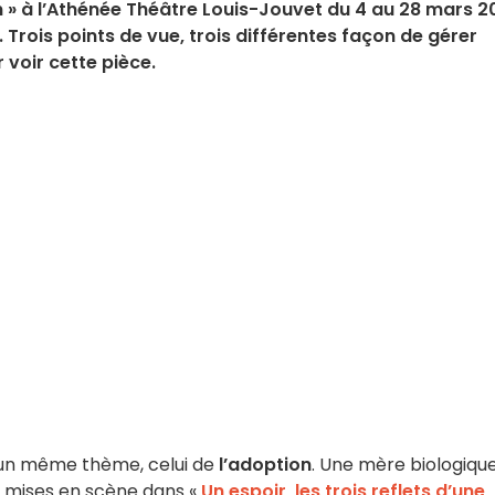
ion » à l’Athénée Théâtre Louis-Jouvet du 4 au 28 mars 
 Trois points de vue, trois différentes façon de gérer
 voir cette pièce.
d’un même thème, celui de
l’adoption
. Une mère biologique
 mises en scène dans «
Un espoir, les trois reflets d’une