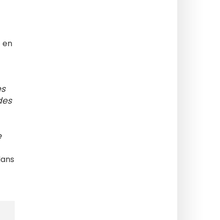
t en
es
des
e
dans