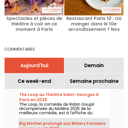
Spectacles et pièces de
Restaurant Paris 10 : Où
théâtre à voir en ce
manger dans le 10e
a
moment à Paris
arrondissement ? Nos
?
bonnes adresses et
coups de cœur
COMMENTAIRES
Aujourd'hui
Demain
Ce week-end
Semaine prochaine
The Loop au Théâtre Saint-Georges à
Paris en 2026
The Loop, la comédie de Robin Goupil
récompensée du Molière 2025 de la
meilleure comédie, est à l’affiche du
Théâtre Saint-Georges à Paris jusqu’au 15
novembre 2026.
Big Mother prolongé aux Béliers Parisiens