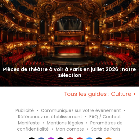
Pièces de théâtre à voir à Paris en juillet 2026 : notre
sélection
Tous les guides : Culture >
Publicité
•
Communiquez sur votre événement
•
Référencez un établissement
•
FAQ / Contact
Manifeste
•
Mentions légales
•
Paramètres de
confidentialité
•
Mon compte
•
Sortir de Paris