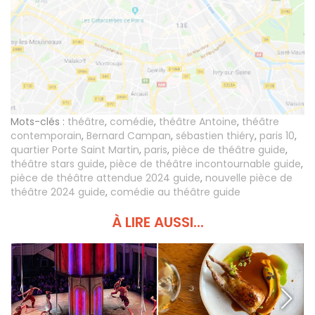
Mots-clés :
théâtre
,
comédie
,
théâtre Antoine
,
théâtre
contemporain
,
Bernard Campan
,
sébastien thiéry
,
paris 10
,
quartier Porte Saint Martin
,
paris
,
pièce de théâtre guide
,
théâtre stars guide
,
pièce de théâtre incontournable guide
,
pièce de théâtre attendue 2024 guide
,
nouvelle pièce de
théâtre 2024 guide
,
comédie au théâtre guide
À LIRE AUSSI...