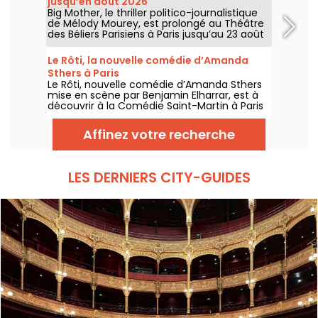
jusqu’en août 2026
Big Mother, le thriller politico-journalistique
de Mélody Mourey, est prolongé au Théâtre
des Béliers Parisiens à Paris jusqu’au 23 août
2026, avec des représentations du mardi au
dimanche.
Le Rôti, la nouvelle comédie d’Amanda
Sthers à Paris
Le Rôti, nouvelle comédie d’Amanda Sthers
mise en scène par Benjamin Elharrar, est à
découvrir à la Comédie Saint-Martin à Paris
jusqu’au 15 octobre 2026.
Affinez votre recherche
LES DERNIERS CITY-GUIDES