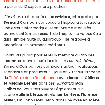
Théâtre Antoine
dans le
10e arrondissement de Paris
,
à partir du 12 septembre prochain.
Check up
met en scène
Jean-Marc,
interprété par
Bernard Campan
, convoqué à l'hôpital à tort suite à
une erreur informatique. Jean-Marc est en très
bonne santé, mais ressorti de l'hôpital ne va pas être
aussi simple. Suite au quiproquo, il se retrouve à
enchaîner les examens médicaux...
Connu du public pour être un membre du trio des
Inconnus
et avoir joué dans le film
Les trois frères,
Bernard Campan est comédien, acteur, réalisateur,
scénariste et producteur. Il joue en 2022 sur la scène
du
Théâtre de la Renaissance
avec
Isabelle Gélinas
et
Mélanie Bernier
dans
Les Humains
d'
Ivan
Calberac.
Vous retrouverez également sur
scène
Valérie Kéruzoré, Manuel Lelièvre, Florence
Muller, Emil Abossolo-Mbo
, dans une mise en scène