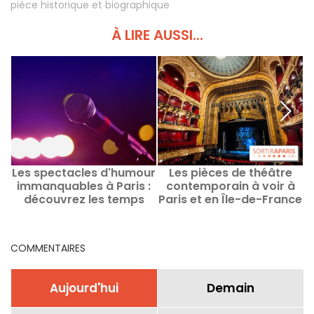
pièce historique et biographique
À LIRE AUSSI...
Les spectacles d'humour
Les pièces de théâtre
immanquables à Paris :
contemporain à voir à
découvrez les temps
Paris et en Île-de-France
p
forts actuels et à venir
COMMENTAIRES
Aujourd'hui
Demain