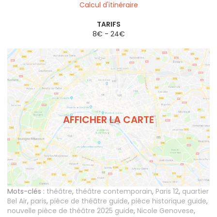
Calcul d'itinéraire
TARIFS
8€ - 24€
AFFICHER LA CARTE
Mots-clés :
théâtre
,
théâtre contemporain
,
Paris 12
,
quartier
Bel Air
,
paris
,
pièce de théâtre guide
,
pièce historique guide
,
nouvelle pièce de théâtre 2025 guide
,
Nicole Genovese
,