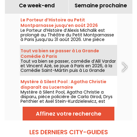
Ce week-end
Semaine prochaine
Le Porteur d’Histoire au Petit
Montparnasse jusqu’en août 2026
Le Porteur d’Histoire d’Alexis Michalik est
prolongé au Théâtre du Petit Montparnasse
à Paris jusqu’au 31 août 2026. Une pièce
d’aventure entre mystère, récit historique et
chasse au trésor littéraire.
Tout va bien se passer à La Grande
Comédie à Paris
Tout va bien se passer, comédie d’Alil Vardar
et Vincent Azé, se joue à Paris en 2026, à la
Comédie Saint-Martin puis à La Grande
Comédie, avec une intrigue de mariage qui
dérape.
Mystère à Silent Pool : Agatha Christie
disparaît au Lucernaire
Mystère à Silent Pool, Agatha Christie a
disparu, pièce policière de Carla Girod, Drys
Penthier et Axel Stein-Kurdzielewicz, est
présentée au Lucernaire à Paris par la
Compagnie des Ballons Rouges, du 10 juin au
Affinez votre recherche
23 août 2026. Le spectacle revient sur la
disparition réelle d’Agatha Christie en 1926,
entre enquête, mémoire troublée et fiction
théâtrale.
LES DERNIERS CITY-GUIDES