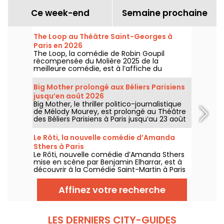
Ce week-end
Semaine prochaine
The Loop au Théâtre Saint-Georges à
Paris en 2026
The Loop, la comédie de Robin Goupil
récompensée du Molière 2025 de la
meilleure comédie, est à l’affiche du
Théâtre Saint-Georges à Paris jusqu’au 15
novembre 2026.
Big Mother prolongé aux Béliers Parisiens
jusqu’en août 2026
Big Mother, le thriller politico-journalistique
de Mélody Mourey, est prolongé au Théâtre
des Béliers Parisiens à Paris jusqu’au 23 août
2026, avec des représentations du mardi au
dimanche.
Le Rôti, la nouvelle comédie d’Amanda
Sthers à Paris
Le Rôti, nouvelle comédie d’Amanda Sthers
mise en scène par Benjamin Elharrar, est à
découvrir à la Comédie Saint-Martin à Paris
jusqu’au 15 octobre 2026.
Affinez votre recherche
LES DERNIERS CITY-GUIDES