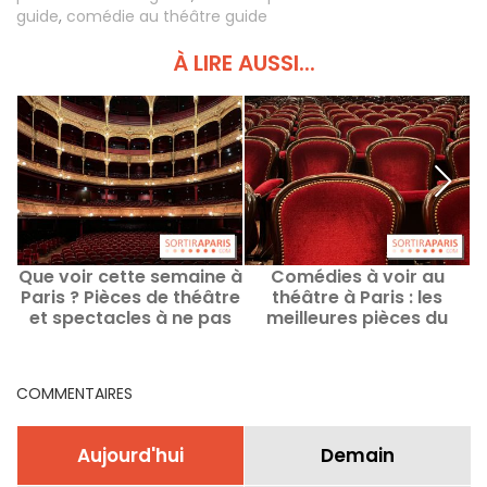
guide
,
comédie au théâtre guide
À LIRE AUSSI...
Que voir cette semaine à
Comédies à voir au
Paris ? Pièces de théâtre
théâtre à Paris : les
et spectacles à ne pas
meilleures pièces du
P
manquer
moment et à venir
COMMENTAIRES
Aujourd'hui
Demain