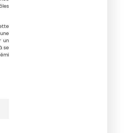
ôles
ette
 une
r un
à se
Rémi