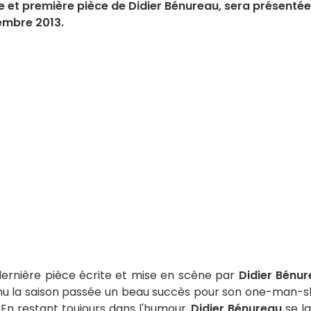
e et première pièce de Didier Bénureau, sera présentée
tembre 2013.
dernière pièce écrite et mise en scène par
Didier Bénur
tenu la saison passée un beau succès pour son one-man-
. En restant toujours dans l'humour,
Didier Bénureau
se l