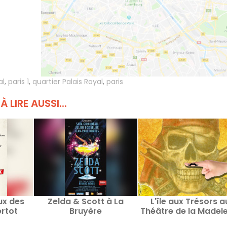
al
,
paris 1
,
quartier Palais Royal
,
paris
À LIRE AUSSI...
ux des
Zelda & Scott à La
L'île aux Trésors a
ertot
Bruyère
Théâtre de la Madele