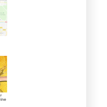
u
ine