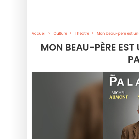
Accueil
Culture
Théâtre
Mon beau-père est une
MON BEAU-PÈRE EST 
PA