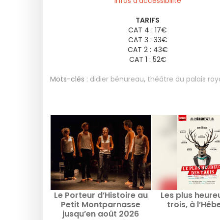
Infos d’accessibilité
TARIFS
CAT 4 : 17€
CAT 3 : 33€
CAT 2 : 43€
CAT 1 : 52€
Mots-clés :
didier bénureau
,
théâtre du palais roy
Le Porteur d’Histoire au
Les plus heure
Petit Montparnasse
trois, à l’Héb
jusqu’en août 2026