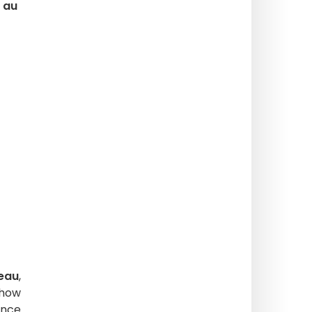
 au
eau
,
show
ance