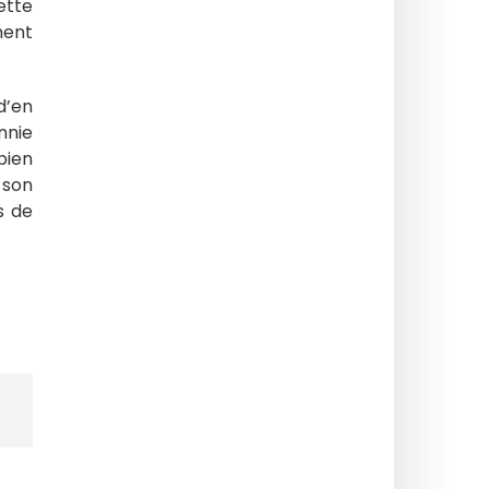
ette
ment
d’en
nnie
bien
 son
s de