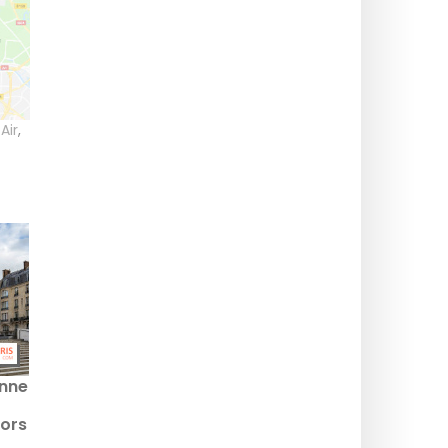
Air
,
onne
ors
s