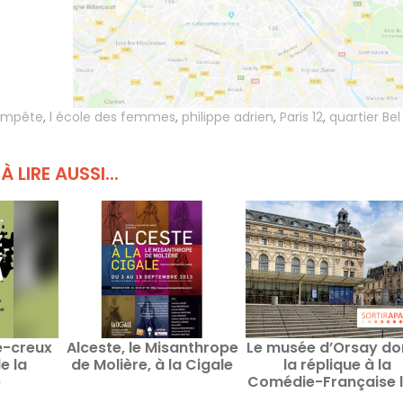
tempête
,
l école des femmes
,
philippe adrien
,
Paris 12
,
quartier Bel 
À LIRE AUSSI...
e-creux
Alceste, le Misanthrope
Le musée d’Orsay d
e la
de Molière, à la Cigale
la réplique à la
e
Comédie-Française l
de cinq soirées dè