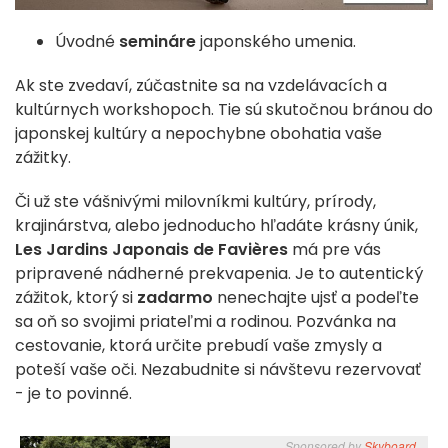
Úvodné
semináre
japonského umenia.
Ak ste zvedaví, zúčastnite sa na vzdelávacích a
kultúrnych workshopoch. Tie sú skutočnou bránou do
japonskej kultúry a nepochybne obohatia vaše
zážitky.
Či už ste vášnivými milovníkmi kultúry, prírody,
krajinárstva, alebo jednoducho hľadáte krásny únik,
Les Jardins Japonais de Favières
má pre vás
pripravené nádherné prekvapenia. Je to autentický
zážitok, ktorý si
zadarmo
nenechajte ujsť a podeľte
sa oň so svojimi priateľmi a rodinou. Pozvánka na
cestovanie, ktorá určite prebudí vaše zmysly a
poteší vaše oči. Nezabudnite si návštevu rezervovať
- je to povinné.