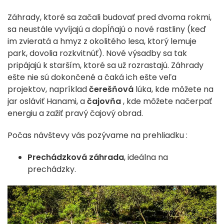
Záhrady, ktoré sa začali budovať pred dvoma rokmi,
sa neustále vyvíjajú a dopĺňajú o nové rastliny (keď
im zvieratá a hmyz z okolitého lesa, ktorý lemuje
park, dovolia rozkvitnúť). Nové výsadby sa tak
pripájajú k starším, ktoré sa už rozrastajú. Záhrady
ešte nie sú dokončené a čaká ich ešte veľa
projektov, napríklad
čerešňová
lúka, kde môžete na
jar osláviť Hanami, a
čajovňa
, kde môžete načerpať
energiu a zažiť pravý čajový obrad.
Počas návštevy vás pozývame na prehliadku :
Prechádzková záhrada
, ideálna na
prechádzky.