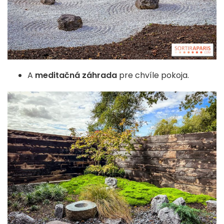
A
meditačná záhrada
pre chvíle pokoja.