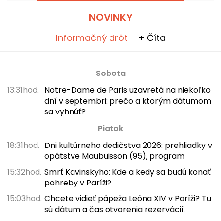
príležitosti pre vás máme zľavový kód! A aby
ste čelili horúčavám, všetky ich prehliadky sa
NOVINKY
konajú v tieni.
Informačný drôt
+ Číta
Sobota
13:31hod.
Notre-Dame de Paris uzavretá na niekoľko
dní v septembri: prečo a ktorým dátumom
sa vyhnúť?
Piatok
18:31hod.
Dni kultúrneho dedičstva 2026: prehliadky v
opátstve Maubuisson (95), program
15:32hod.
Smrť Kavinskyho: Kde a kedy sa budú konať
pohreby v Paríži?
15:03hod.
Chcete vidieť pápeža Leóna XIV v Paríži? Tu
sú dátum a čas otvorenia rezervácií.