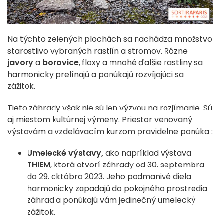
Na týchto zelených plochách sa nachádza množstvo
starostlivo vybraných rastlín a stromov. Rôzne
javory
a
borovice
, floxy a mnohé ďalšie rastliny sa
harmonicky prelínajú a ponúkajú rozvíjajúci sa
zážitok.
Tieto záhrady však nie sú len výzvou na rozjímanie. Sú
aj miestom kultúrnej výmeny. Priestor venovaný
výstavám a vzdelávacím kurzom pravidelne ponúka :
Umelecké výstavy,
ako napríklad výstava
THIEM
, ktorá otvorí záhrady od 30. septembra
do 29. októbra 2023. Jeho podmanivé diela
harmonicky zapadajú do pokojného prostredia
záhrad a ponúkajú vám jedinečný umelecký
zážitok.