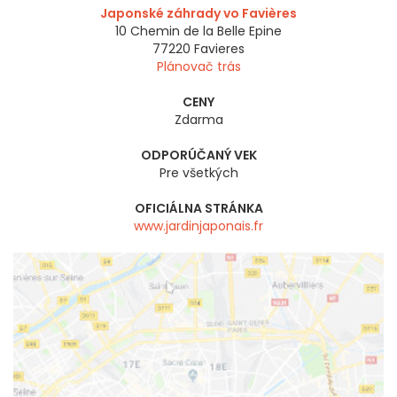
Japonské záhrady vo Favières
10 Chemin de la Belle Epine
77220
Favieres
Plánovač trás
CENY
Zdarma
ODPORÚČANÝ VEK
Pre všetkých
OFICIÁLNA STRÁNKA
www.jardinjaponais.fr