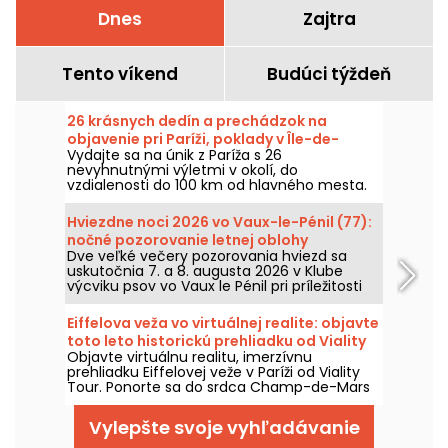
Dnes
Zajtra
Tento víkend
Budúci týždeň
26 krásnych dedín a prechádzok na
objavenie pri Paríži, poklady v Île-de-
Vydajte sa na únik z Paríža s 26
France
nevyhnutnými výletmi v okolí, do
vzdialenosti do 100 km od hlavného mesta.
Hviezdne noci 2026 vo Vaux-le-Pénil (77):
nočné pozorovanie letnej oblohy
Dve veľké večery pozorovania hviezd sa
uskutočnia 7. a 8. augusta 2026 v Klube
výcviku psov vo Vaux le Pénil pri príležitosti
novej edície Noci hviezd.
Eiffelova veža vo virtuálnej realite: objavte
toto leto historickú prehliadku od Viality
Objavte virtuálnu realitu, imerzívnu
Tour
prehliadku Eiffelovej veže v Paríži od Viality
Tour. Ponorte sa do srdca Champ-de-Mars
a znovu zažite výstavbu a následné
slávnostné otvorenie Železnej dámy v roku
Vylepšte svoje vyhľadávanie
1889. Nová verzia, vernejšia než kedykoľvek
predtým, vyšla 31. marca 2026. Pri tejto