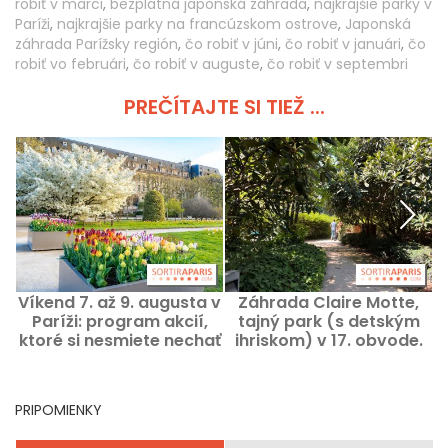
robiť v marci
,
bezplatná japonská záhrada
,
najkrajšie parky v
Paríži
,
najkrajšie parky na francúzskom ostrove
,
Japonská
záhrada Parížsky región
,
čo robiť v júni
,
čo robiť v januári
,
čo
robiť vo februári
,
čo robiť v auguste
,
čo robiť v septembri
PREČÍTAJTE SI TIEŽ ...
Víkend 7. až 9. augusta v
Záhrada Claire Motte,
Paríži: program akcií,
tajný park (s detským
ktoré si nesmiete nechať
ihriskom) v 17. obvode.
ujsť
PRIPOMIENKY