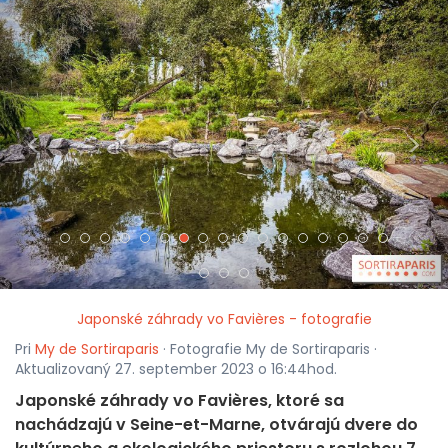
<
>
Japonské záhrady vo Favières - fotografie
Pri
My de Sortiraparis
· Fotografie My de Sortiraparis ·
Aktualizovaný 27. september 2023 o 16:44hod.
Japonské záhrady vo Favières, ktoré sa
nachádzajú v Seine-et-Marne, otvárajú dvere do