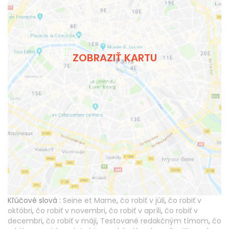
ZOBRAZIŤ KARTU
Kľúčové slová :
Seine et Marne
,
čo robiť v júli
,
čo robiť v
októbri
,
čo robiť v novembri
,
čo robiť v apríli
,
čo robiť v
decembri
,
čo robiť v máji
,
Testované redakčným tímom
,
čo