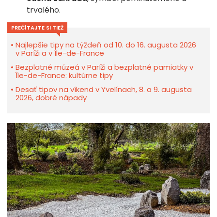
trvalého.
PREČÍTAJTE SI TIEŽ
Najlepšie tipy na týždeň od 10. do 16. augusta 2026
v Paríži a v Île-de-France
Bezplatné múzeá v Paríži a bezplatné pamiatky v
Île-de-France: kultúrne tipy
Desať tipov na víkend v Yvelínach, 8. a 9. augusta
2026, dobré nápady