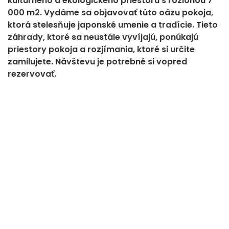
kultúrneho a ekologického priestoru s rozlohou 7
000 m2. Vydáme sa objavovať túto oázu pokoja,
ktorá stelesňuje japonské umenie a tradície. Tieto
záhrady, ktoré sa neustále vyvíjajú, ponúkajú
priestory pokoja a rozjímania, ktoré si určite
zamilujete. Návštevu je potrebné si vopred
rezervovať.