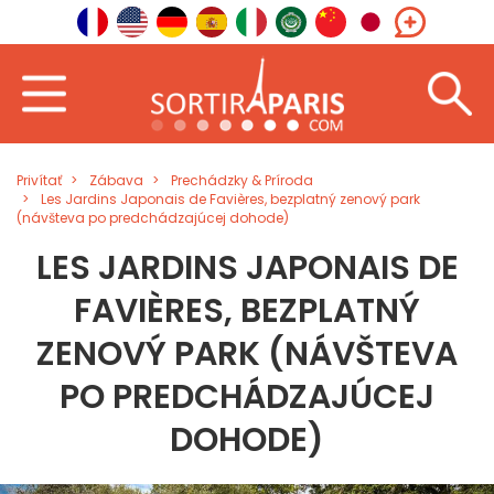
Privítať
Zábava
Prechádzky & Príroda
Les Jardins Japonais de Favières, bezplatný zenový park
(návšteva po predchádzajúcej dohode)
LES JARDINS JAPONAIS DE
FAVIÈRES, BEZPLATNÝ
ZENOVÝ PARK (NÁVŠTEVA
PO PREDCHÁDZAJÚCEJ
DOHODE)