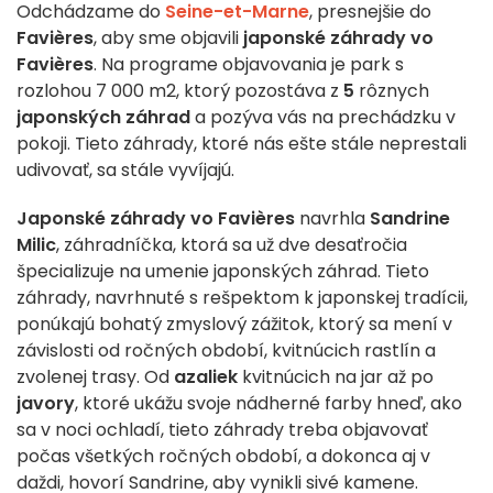
Odchádzame do
Seine-et-Marne
, presnejšie do
Favières
, aby sme objavili
japonské záhrady vo
Favières
. Na programe objavovania je park s
rozlohou 7 000 m2, ktorý pozostáva z
5
rôznych
japonských záhrad
a pozýva vás na prechádzku v
pokoji. Tieto záhrady, ktoré nás ešte stále neprestali
udivovať, sa stále vyvíjajú.
Japonské záhrady vo Favières
navrhla
Sandrine
Milic
, záhradníčka, ktorá sa už dve desaťročia
špecializuje na umenie japonských záhrad. Tieto
záhrady, navrhnuté s rešpektom k japonskej tradícii,
ponúkajú bohatý zmyslový zážitok, ktorý sa mení v
závislosti od ročných období, kvitnúcich rastlín a
zvolenej trasy. Od
azaliek
kvitnúcich na jar až po
javory
, ktoré ukážu svoje nádherné farby hneď, ako
sa v noci ochladí, tieto záhrady treba objavovať
počas všetkých ročných období, a dokonca aj v
daždi, hovorí Sandrine, aby vynikli sivé kamene.