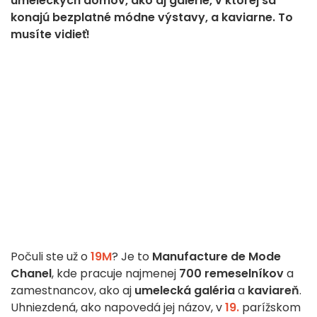
umeleckých domov, ako aj galérie, v ktorej sa
konajú bezplatné módne výstavy, a kaviarne. To
musíte vidieť!
Počuli ste už o
19M
? Je to
Manufacture de Mode
Chanel
, kde pracuje najmenej
700 remeselníkov
a
zamestnancov, ako aj
umelecká galéria
a
kaviareň
.
Uhniezdená, ako napovedá jej názov, v
19.
parížskom