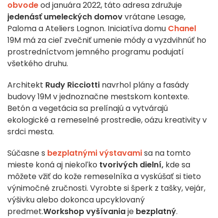
obvode
od januára 2022, táto adresa združuje
jedenásť umeleckých domov
vrátane Lesage,
Paloma a Ateliers Lognon. Iniciatíva domu
Chanel
19M má za cieľ zvečniť umenie módy a vyzdvihnúť ho
prostredníctvom jemného programu podujatí
všetkého druhu.
Architekt
Rudy Ricciotti
navrhol plány a fasády
budovy 19M v jednoznačne mestskom kontexte.
Betón a vegetácia sa prelínajú a vytvárajú
ekologické a remeselné prostredie, oázu kreativity v
srdci mesta.
Súčasne s
bezplatnými výstavami
sa na tomto
mieste koná aj niekoľko
tvorivých dielní,
kde sa
môžete vžiť do kože remeselníka a vyskúšať si tieto
výnimočné zručnosti. Vyrobte si šperk z tašky, vejár,
výšivku alebo dokonca upcyklovaný
predmet.
Workshop vyšívania
je
bezplatný
.