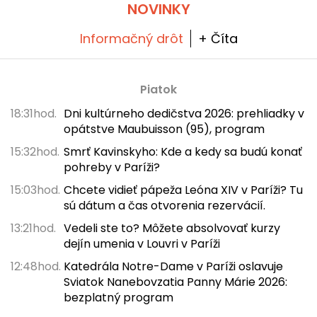
NOVINKY
Informačný drôt
+ Číta
Piatok
18:31hod.
Dni kultúrneho dedičstva 2026: prehliadky v
opátstve Maubuisson (95), program
15:32hod.
Smrť Kavinskyho: Kde a kedy sa budú konať
pohreby v Paríži?
15:03hod.
Chcete vidieť pápeža Leóna XIV v Paríži? Tu
sú dátum a čas otvorenia rezervácií.
13:21hod.
Vedeli ste to? Môžete absolvovať kurzy
dejín umenia v Louvri v Paríži
12:48hod.
Katedrála Notre-Dame v Paríži oslavuje
Sviatok Nanebovzatia Panny Márie 2026:
bezplatný program