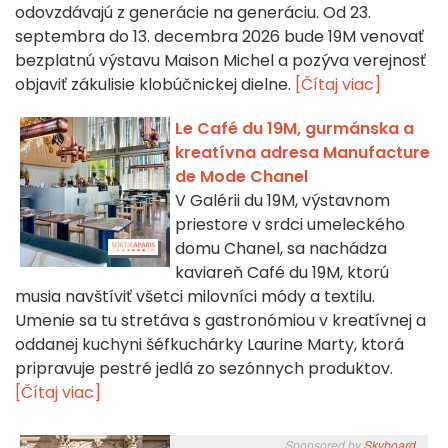
odovzdávajú z generácie na generáciu. Od 23.
septembra do 13. decembra 2026 bude 19M venovať
bezplatnú výstavu Maison Michel a pozýva verejnosť
objaviť zákulisie klobúčnickej dielne.
[Čítaj viac]
Le Café du 19M, gurmánska a
kreatívna adresa Manufacture
de Mode Chanel
V Galérii du 19M, výstavnom
priestore v srdci umeleckého
domu Chanel, sa nachádza
kaviareň Café du 19M, ktorú
musia navštíviť všetci milovníci módy a textilu.
Umenie sa tu stretáva s gastronómiou v kreatívnej a
oddanej kuchyni šéfkuchárky Laurine Marty, ktorá
pripravuje pestré jedlá zo sezónnych produktov.
[Čítaj viac]