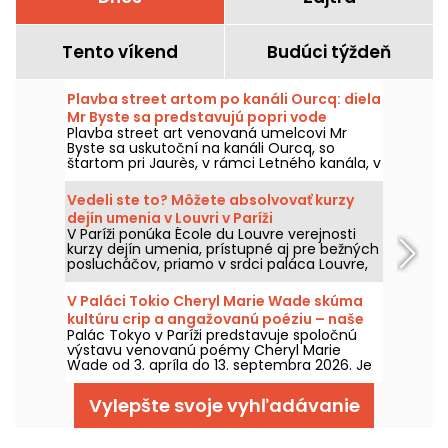
Tento víkend
Budúci týždeň
Plavba street artom po kanáli Ourcq: diela
Mr Byste sa predstavujú popri vode
Plavba street art venovaná umelcovi Mr
Byste sa uskutoční na kanáli Ourcq, so
štartom pri Jaurès, v rámci Letného kanála, v
sobotu 8. augusta 2026. Na programe:
výstava na palube, komentovaná prehliadka
Vedeli ste to? Môžete absolvovať kurzy
fresiek viditeľných z vody a objavovanie
dejín umenia v Louvri v Paríži
sveta cez šablóny tohto umelca.
V Paríži ponúka École du Louvre verejnosti
kurzy dejín umenia, prístupné aj pre bežných
poslucháčov, priamo v srdci paláca Louvre,
každý rok od septembra do júna. Bezplatné
prednášky organizuje múzeum aj
V Paláci Tokio Cheryl Marie Wade skúma
príležitostne. Môžete sa tak stať
kultúru crip a angažovanú poéziu – naše
neotrasiteľnými expertmi na históriu
Palác Tokyo v Paríži predstavuje spoločnú
fotografie.
umenia!
výstavu venovanú poémy Cheryl Marie
Wade od 3. apríla do 13. septembra 2026. Je
venovaná tejto osobe zo scény crip v
Berkeley a trasa výstavy spája archívy,
Vylepšte svoje vyhľadávanie
performancie a inštalácie, aby predstavila
slovo, ktoré je zároveň poetické, militantné a
späté s históriou postihnutia.