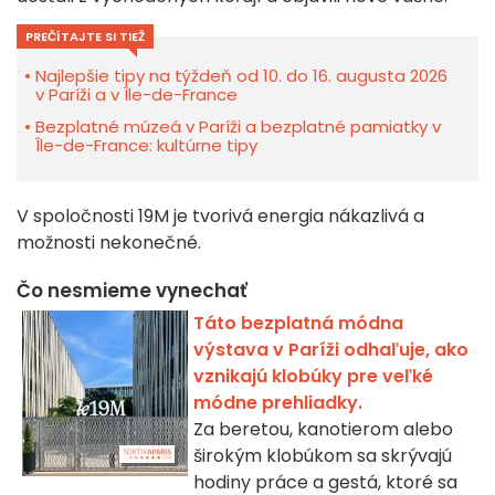
PREČÍTAJTE SI TIEŽ
Najlepšie tipy na týždeň od 10. do 16. augusta 2026
v Paríži a v Île-de-France
Bezplatné múzeá v Paríži a bezplatné pamiatky v
Île-de-France: kultúrne tipy
V spoločnosti 19M je tvorivá energia nákazlivá a
možnosti nekonečné.
Čo nesmieme vynechať
Táto bezplatná módna
výstava v Paríži odhaľuje, ako
vznikajú klobúky pre veľké
módne prehliadky.
Za beretou, kanotierom alebo
širokým klobúkom sa skrývajú
hodiny práce a gestá, ktoré sa