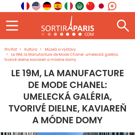
Privítať
Kultúra
Múzeá a výstavy
Le 19M, la Manufacture de Mode Chanel: umelecká galéria,
tvorivé dielne, kaviareň a módne domy
LE 19M, LA MANUFACTURE
DE MODE CHANEL:
UMELECKÁ GALÉRIA,
TVORIVÉ DIELNE, KAVIAREŇ
A MÓDNE DOMY