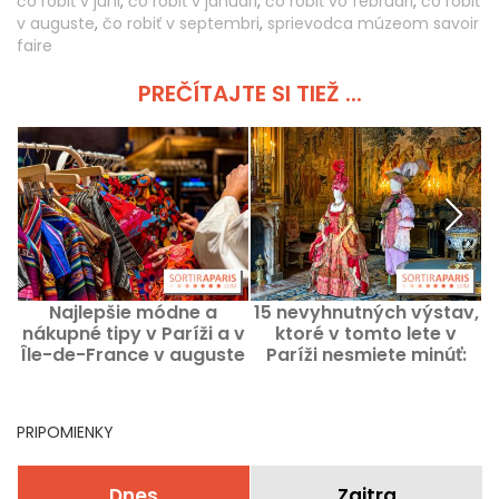
čo robiť v júni
,
čo robiť v januári
,
čo robiť vo februári
,
čo robiť
v auguste
,
čo robiť v septembri
,
sprievodca múzeom savoir
faire
PREČÍTAJTE SI TIEŽ ...
Najlepšie módne a
15 nevyhnutných výstav,
M
nákupné tipy v Paríži a v
ktoré v tomto lete v
p
Île-de-France v auguste
Paríži nesmiete minúť:
2026
náš výber podujatí
PRIPOMIENKY
Dnes
Zajtra