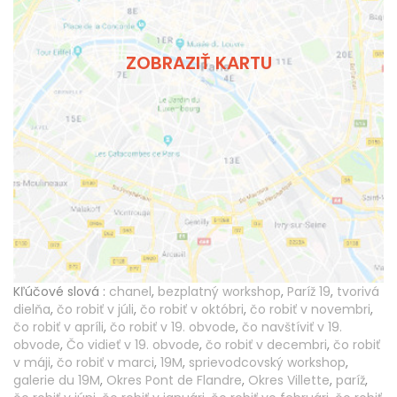
ZOBRAZIŤ KARTU
Kľúčové slová :
chanel
,
bezplatný workshop
,
Paríž 19
,
tvorivá
dielňa
,
čo robiť v júli
,
čo robiť v októbri
,
čo robiť v novembri
,
čo robiť v apríli
,
čo robiť v 19. obvode
,
čo navštíviť v 19.
obvode
,
Čo vidieť v 19. obvode
,
čo robiť v decembri
,
čo robiť
v máji
,
čo robiť v marci
,
19M
,
sprievodcovský workshop
,
galerie du 19M
,
Okres Pont de Flandre
,
Okres Villette
,
paríž
,