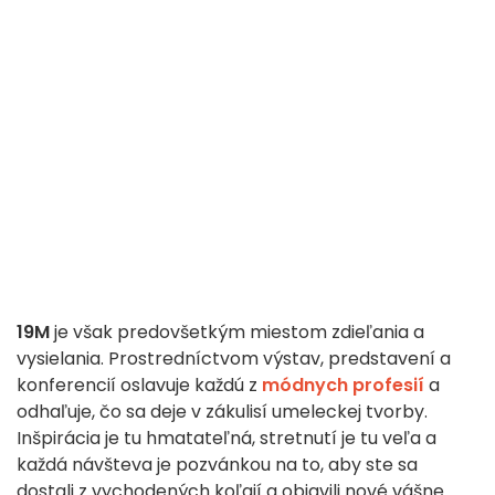
19M
je však predovšetkým miestom zdieľania a
vysielania. Prostredníctvom výstav, predstavení a
konferencií oslavuje každú z
módnych profesií
a
odhaľuje, čo sa deje v zákulisí umeleckej tvorby.
Inšpirácia je tu hmatateľná, stretnutí je tu veľa a
každá návšteva je pozvánkou na to, aby ste sa
dostali z vychodených koľají a objavili nové vášne.