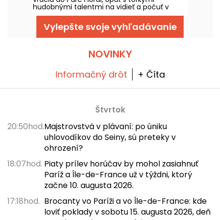
podujatí v regióne.
hudobnými talentmi na vidieť a počuť v
idylickom prostredí. Tu je program
bezplatných koncertov, ktoré stojí za to
Vylepšte svoje vyhľadávanie
objaviť od 24. júna do 6. septembra 2026!
NOVINKY
Informačný drôt
+ Číta
Štvrtok
20:50hod.
Majstrovstvá v plávaní: po úniku
uhlovodíkov do Seiny, sú preteky v
ohrození?
18:07hod.
Piaty prílev horúčav by mohol zasiahnuť
Paríž a Île-de-France už v týždni, ktorý
začne 10. augusta 2026.
17:18hod.
Brocanty vo Paríži a vo Île-de-France: kde
loviť poklady v sobotu 15. augusta 2026, deň