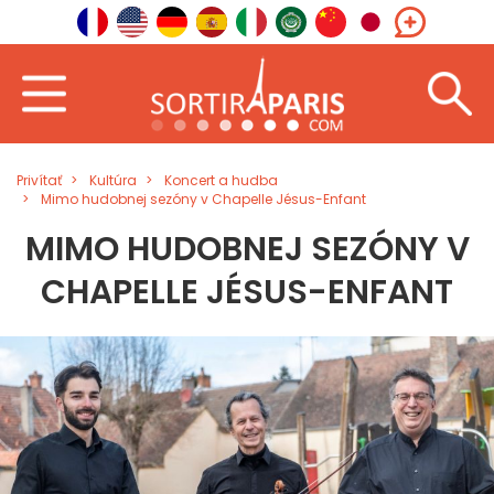
Privítať
Kultúra
Koncert a hudba
Mimo hudobnej sezóny v Chapelle Jésus-Enfant
MIMO HUDOBNEJ SEZÓNY V
CHAPELLE JÉSUS-ENFANT