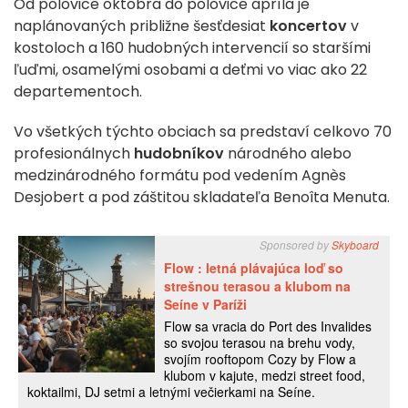
Od polovice októbra do polovice apríla je
naplánovaných približne šesťdesiat
koncertov
v
kostoloch a 160 hudobných intervencií so staršími
ľuďmi, osamelými osobami a deťmi vo viac ako 22
departementoch.
Vo všetkých týchto obciach sa predstaví celkovo 70
profesionálnych
hudobníkov
národného alebo
medzinárodného formátu pod vedením Agnès
Desjobert a pod záštitou skladateľa Benoîta Menuta.