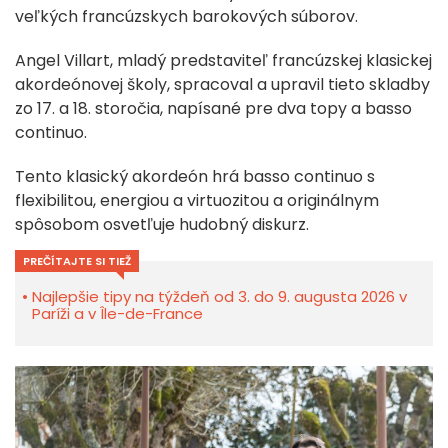
veľkých francúzskych barokových súborov.
Angel Villart, mladý predstaviteľ francúzskej klasickej
akordeónovej školy, spracoval a upravil tieto skladby
zo 17. a 18. storočia, napísané pre dva topy a basso
continuo.
Tento klasický akordeón hrá basso continuo s
flexibilitou, energiou a virtuozitou a originálnym
spôsobom osvetľuje hudobný diskurz.
PREČÍTAJTE SI TIEŽ
Najlepšie tipy na týždeň od 3. do 9. augusta 2026 v
Paríži a v Île-de-France