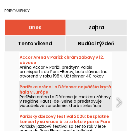
PRIPOMIENKY
Dnes
Zajtra
Tento víkend
Budúci týždeň
Accor Arena v Paríži: chrám zábavy v 12.
obvode
Aréna Accor v Paríži, predtým Palais
omnisports de Paris-Bercy, bola slávnostne
otvorená v roku 1984. Už takmer 40 rokov
toto slávne zábavné miesto v 12. parížskom
obvode teší oči a uši Parížanov
Parížska aréna La Défense: najväčšia krytá
legendárnymi koncertmi, komediálnymi
hala v Európe
predstaveniami a významnými športovými
Parížska aréna La Défense je mekkou zábavy
podujatiami.
v regióne Hauts-de-Seine a predstavuje
viacúčelové zariadenie, ktoré stelesňuje
dokonalé spojenie sveta hudby a športu.
Toto veľkolepé miesto, ktoré bolo
Parížsky džezový festival 2026: bezplatné
slávnostne otvorené v októbri 2017 v
koncerty sa vracajú toto leto v parku Parc
Nanterre, je povinnou jazdou pre všetkých
Parížsky jazzový festival sa tento rok v lete
Floral, program
fanúšikov koncertov a veľkých športových
vracia do Parc Floral, opäť s toľkými