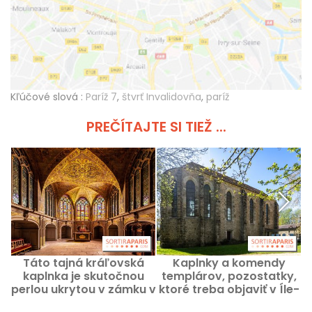
Kľúčové slová :
Paríž 7
,
štvrť Invalidovňa
,
paríž
PREČÍTAJTE SI TIEŽ ...
Táto tajná kráľovská
Kaplnky a komendy
S
kaplnka je skutočnou
templárov, pozostatky,
t
perlou ukrytou v zámku v
ktoré treba objaviť v Íle-
k
Seine-et-Marne.
de-France