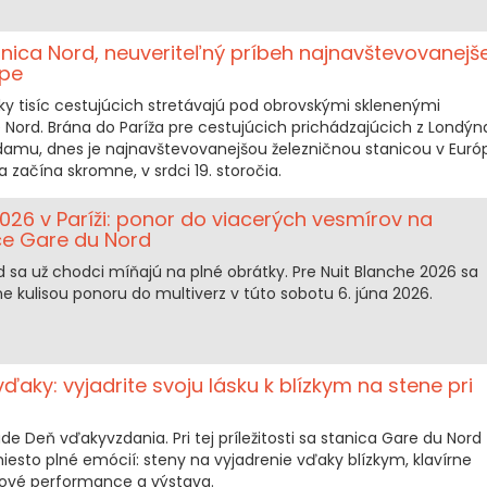
anica Nord, neuveriteľný príbeh najnavštevovanejše
ópe
ky tisíc cestujúcich stretávajú pod obrovskými sklenenými
 Nord. Brána do Paríža pre cestujúcich prichádzajúcich z Londýn
damu, dnes je najnavštevovanejšou železničnou stanicou v Euró
sa začína skromne, v srdci 19. storočia.
026 v Paríži: ponor do viacerých vesmírov na
ce Gare du Nord
d sa už chodci míňajú na plné obrátky. Pre Nuit Blanche 2026 sa
e kulisou ponoru do multiverz v túto sobotu 6. júna 2026.
aky: vyjadrite svoju lásku k blízkym na stene pri
ude Deň vďakyvzdania. Pri tej príležitosti sa stanica Gare du Nord
iesto plné emócií: steny na vyjadrenie vďaky blízkym, klavírne
pové performance a výstava.