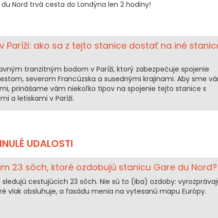
du Nord trvá cesta do Londýna len 2 hodiny!
 Paríži: ako sa z tejto stanice dostať na iné stanic
lavným tranzitným bodom v Paríži, ktorý zabezpečuje spojenie
stom, severom Francúzska a susednými krajinami. Aby sme v
mi, prinášame vám niekoľko tipov na spojenie tejto stanice s
i a letiskami v Paríži.
INULÉ UDALOSTI
m 23 sôch, ktoré ozdobujú stanicu Gare du Nord?
sledujú cestujúcich 23 sôch. Nie sú to (iba) ozdoby: vyrozprávaj
oré vlak obsluhuje, a fasádu menia na vytesanú mapu Európy.