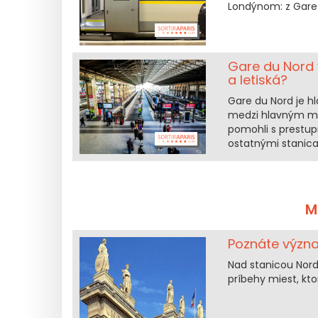
Londýnom: z Gare 
Gare du Nord v
a letiská?
Gare du Nord je h
medzi hlavným me
pomohli s prestup
ostatnými stanicam
M
Poznáte význa
Nad stanicou Nord 
príbehy miest, kt