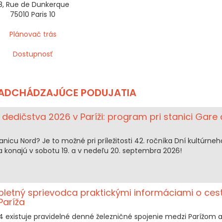
8, Rue de Dunkerque
75010 Paris 10
Plánovač trás
Dostupnosť
NADCHÁDZAJÚCE PODUJATIA
 dedičstva 2026 v Paríži: program pri stanici Gare
anicu Nord? Je to možné pri príležitosti 42. ročníka Dní kultúrneh
a konajú v sobotu 19. a v nedeľu 20. septembra 2026!
pletný sprievodca praktickými informáciami o ces
Paríža
existuje pravidelné denné železničné spojenie medzi Parížom 