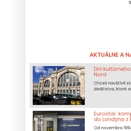
1
AKTUÁLNE A 
Dni kultúrneho
Nord
Chceš navštíviť st
dedičstva, ktoré s
Eurostar: kom
do Londýna z 
Od novembra 1994 