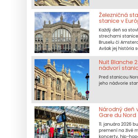
Železničná st
stanice v Eur
Každý deň sa stov
strechami stanice
Bruselu či Amster
Avšak jej história 
Nuit Blanche 2
nádvorí stani
Pred stanicou Nor
jeho nádvorie stan
Národný deň vď
Gare du Nord
11. januára 2026 b
premení na živé m
koncerty, hip-ho