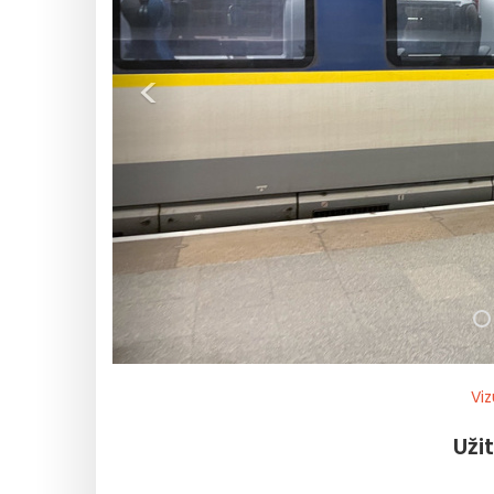
<
Viz
Uži