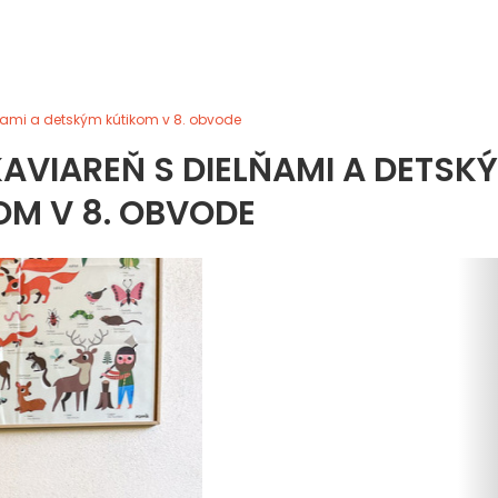
elňami a detským kútikom v 8. obvode
 KAVIAREŇ S DIELŇAMI A DETSK
OM V 8. OBVODE