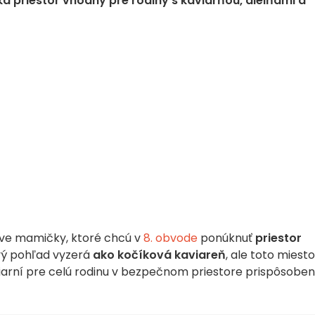
ka priestor vhodný pre rodiny s kaviarňou, dielňami a
dve mamičky, ktoré chcú v
8. obvode
ponúknuť
priestor
vý pohľad vyzerá
ako kočíková kaviareň
, ale toto miesto
viarní pre celú rodinu v bezpečnom priestore prispôsob