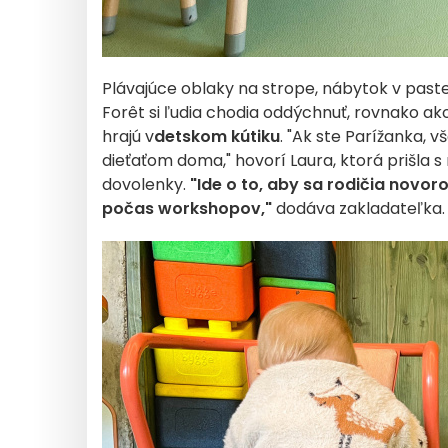
Plávajúce oblaky na strope, nábytok v past
Forêt si ľudia chodia oddýchnuť, rovnako ako 
hrajú v
detskom kútiku
. "Ak ste Parížanka, v
dieťaťom doma," hovorí Laura, ktorá prišla
dovolenky.
"Ide o to, aby sa rodičia novo
počas workshopov,"
dodáva zakladateľka.