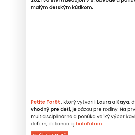
2021 vo štvrti Beaujon v 8. obvode a ponú
malým detským kútikom.
Petite Forêt
, ktorý vytvorili
Laura
a
Kaya
, 
vhodný pre deti,
je
oázou pre rodiny. Na pr
multidisciplinárne a ponúka veľký výber ka
deťom, dokonca aj
batoľatám
.
PREČÍTAJTE SI TIEŽ