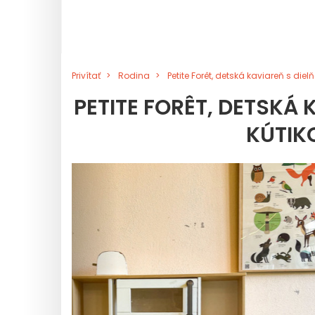
Privítať
Rodina
Petite Forêt, detská kaviareň s di
PETITE FORÊT, DETSKÁ
KÚTIK