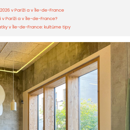
2026 v Paríži a v Île-de-France
 v Paríži a v Île-de-France?
ky v Île-de-France: kultúrne tipy