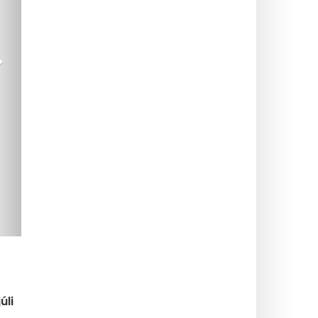
>
úli