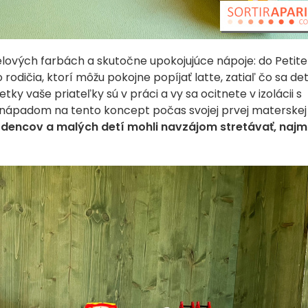
elových farbách a skutočne upokojujúce nápoje: do Petite
rodičia, ktorí môžu pokojne popíjať latte, zatiaľ čo sa det
šetky vaše priateľky sú v práci a vy sa ocitnete v izolácii s
 s nápadom na tento koncept počas svojej prvej materskej
rodencov a malých detí mohli navzájom stretávať, naj