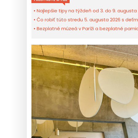
Najlepšie tipy na týždeň od 3. do 9. augusta 
Čo robiť túto stredu 5. augusta 2026 s deťmi
Bezplatné múzeá v Paríži a bezplatné pamiat