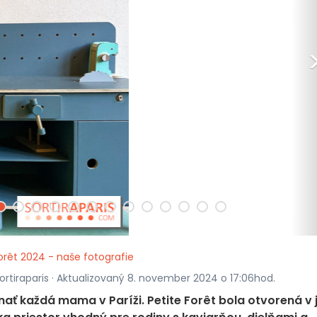
orêt 2024 - naše fotografie
ortiraparis · Aktualizovaný 8. november 2024 o 17:06hod.
ať každá mama v Paríži. Petite Forêt bola otvorená v j