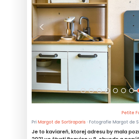
<
Petite F
Pri
Margot de Sortiraparis
· Fotografie Margot de S
Je to kaviareň, ktorej adresu by mala pozn