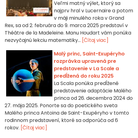
Veľmi matný výlet, ktorý sa
najprv hral v Lucernaire a potom
v máji minulého roka v Grand
Rex, sa od 2. februára do 9. marca 2025 predstaví v
Théâtre de la Madeleine. Manu Houdart vám ponúka
nezvyčajnú lekciu matematiky...
[Čítaj viac]
Malý princ, Saint-Exupéryho
rozprávka upravená pre
predstavenie v La Scale a
predĺžená do roku 2025
La Scala ponúka predĺžené
predstavenie adaptácie Malého
princa od 26. decembra 2024 do
27. mája 2025. Ponorte sa do poetického sveta
Malého princa Antoina de Saint-Exupéryho v tomto
rodinnom predstavení, ktoré sa odporúča od 6
rokov.
[Čítaj viac]