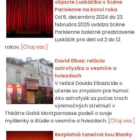
objavte Luskáčika v Scène
Parisienne na konci roka
Od 8. decembra 2024 do 23.
februára 2025 uvádza Scène
Parisienne baletné predstavenie
Luskáčik pre deti od 2 do 12
rokov.
[Čítaj viac]
David Elbaz: relácia
astrofyzika o vesmíre a
hviezdach
V relácii Davida Elbaza ide o
učenie so zmyslom pre humor.
Ako astrofyzik sa počas troch
výnimočných stretnutí v
Théâtre Gaîté Montparnasse podelí o svoje
myšlienky a štúdie o vesmíre a hviezdach.
[Čítaj viac]
Bezplatná tanečná šou Blanky