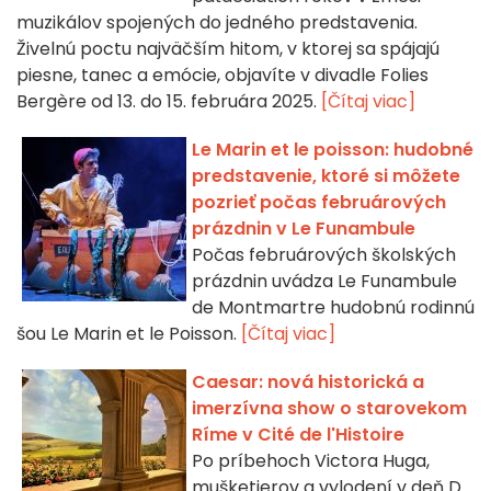
muzikálov spojených do jedného predstavenia.
Živelnú poctu najväčším hitom, v ktorej sa spájajú
piesne, tanec a emócie, objavíte v divadle Folies
Bergère od 13. do 15. februára 2025.
[Čítaj viac]
Le Marin et le poisson: hudobné
predstavenie, ktoré si môžete
pozrieť počas februárových
prázdnin v Le Funambule
Počas februárových školských
prázdnin uvádza Le Funambule
de Montmartre hudobnú rodinnú
šou Le Marin et le Poisson.
[Čítaj viac]
Caesar: nová historická a
imerzívna show o starovekom
Ríme v Cité de l'Histoire
Po príbehoch Victora Huga,
mušketierov a vylodení v deň D