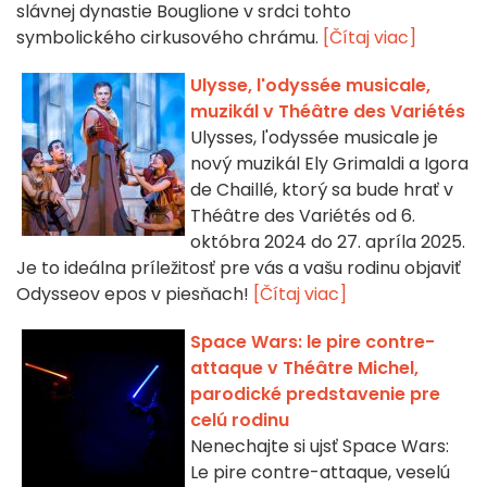
slávnej dynastie Bouglione v srdci tohto
symbolického cirkusového chrámu.
[Čítaj viac]
Ulysse, l'odyssée musicale,
muzikál v Théâtre des Variétés
Ulysses, l'odyssée musicale je
nový muzikál Ely Grimaldi a Igora
de Chaillé, ktorý sa bude hrať v
Théâtre des Variétés od 6.
októbra 2024 do 27. apríla 2025.
Je to ideálna príležitosť pre vás a vašu rodinu objaviť
Odysseov epos v piesňach!
[Čítaj viac]
Space Wars: le pire contre-
attaque v Théâtre Michel,
parodické predstavenie pre
celú rodinu
Nenechajte si ujsť Space Wars:
Le pire contre-attaque, veselú