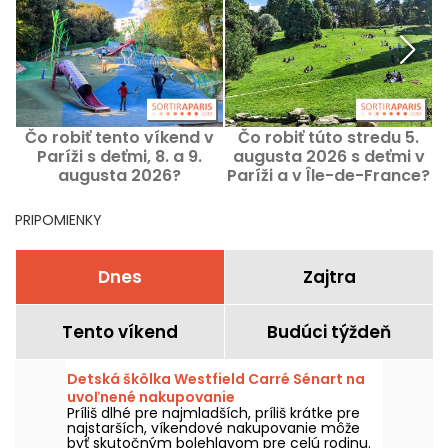
Čo robiť tento víkend v
Čo robiť túto stredu 5.
Paríži s deťmi, 8. a 9.
augusta 2026 s deťmi v
augusta 2026?
Paríži a v Île-de-France?
PRIPOMIENKY
Dnes
Zajtra
Tento víkend
Budúci týždeň
Detská škôlka Westfield Carré Sénart na
uvoľnené nakupovanie
Príliš dlhé pre najmladších, príliš krátke pre
najstarších, víkendové nakupovanie môže
byť skutočným bolehlavom pre celú rodinu.