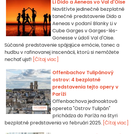
Li Dido a Aeneas vo Val d'Oise
Navštívte jedinečné bezplatné
tanečné predstavenie Dido a
Aeneas v podaní Blanky Li v
Cube Garges v Garges-lès-
Gonesse v údolí Val d'Oise.
Súčasné predstavenie spájajúce emócie, tanec a
hudbu v rafinovanej inscenácii, ktorú si nemôžete
nechať ujsť!
[Čítaj viac]
Offenbachov Tulipánový
ostrov: 4 bezplatné
predstavenia tejto opery v
Paríži
Offenbachova jednoaktová
opereta "Ostrov Tulipán"
prichádza do Paríža na štyri
bezplatné predstavenia vo februári 2025.
[Čítaj viac]