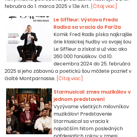
februára do 1. marca 2025 v 13e Art.
[Čítaj viac]
Le Siffleur: Výstava Freda
Radixa sa vracia do Paríža
Komik Fred Radix píska najkrajšie
árie klasickej hudby vo svojej šou
Le Siffleur a získal si už viac ako
260 000 fanúšikov. Od 10.
decembra 2024 do 25. februára
2025 si jeho zábavnú a poetickú šou môžete pozrieť v
Gaîté Montparnasse.
[Čítaj viac]
Starmusical: zmes muzikálov v
jednom predstavení
Vyzývame všetkých milovníkov
muzikálov! Predstavenie
Starmusical sa vracia k
najväčším hitom posledných
päťdesiatich rokov v zmesi