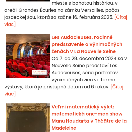
mieste s bohatou históriou, v
areáli Grandes Écuries na zámku Versailles, počas
jazdeckej šou, ktorá sa začne 16. februára 2025.
[Čítaj
viac]
Les Audacieuses, rodinné
predstavenie o výnimočných
ženách v La Nouvelle Seine
Od 7. do 28. decembra 2024 sa v
Nouvelle Seine predstaví Les
Audacieuses, séria portrétov
výnimočných žien vo forme
výstavy, ktorá je prístupná deťom od 6 rokov.
[Čítaj
viac]
Veľmi matematický výlet:
matematická one-man show
Manu Houdarta v Théâtre de la
Madeleine