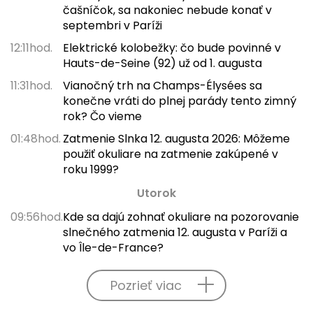
čašníčok, sa nakoniec nebude konať v
septembri v Paríži
12:11hod.
Elektrické kolobežky: čo bude povinné v
Hauts-de-Seine (92) už od 1. augusta
11:31hod.
Vianočný trh na Champs-Élysées sa
konečne vráti do plnej parády tento zimný
rok? Čo vieme
01:48hod.
Zatmenie Slnka 12. augusta 2026: Môžeme
použiť okuliare na zatmenie zakúpené v
roku 1999?
Utorok
09:56hod.
Kde sa dajú zohnať okuliare na pozorovanie
slnečného zatmenia 12. augusta v Paríži a
vo Île-de-France?
Pozrieť viac