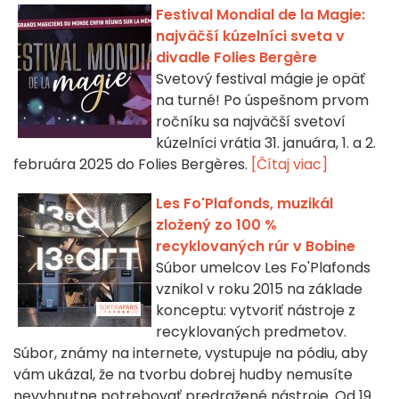
Festival Mondial de la Magie:
najväčší kúzelníci sveta v
divadle Folies Bergère
Svetový festival mágie je opäť
na turné! Po úspešnom prvom
ročníku sa najväčší svetoví
kúzelníci vrátia 31. januára, 1. a 2.
februára 2025 do Folies Bergères.
[Čítaj viac]
Les Fo'Plafonds, muzikál
zložený zo 100 %
recyklovaných rúr v Bobine
Súbor umelcov Les Fo'Plafonds
vznikol v roku 2015 na základe
konceptu: vytvoriť nástroje z
recyklovaných predmetov.
Súbor, známy na internete, vystupuje na pódiu, aby
vám ukázal, že na tvorbu dobrej hudby nemusíte
nevyhnutne potrebovať predražené nástroje. Od 19.