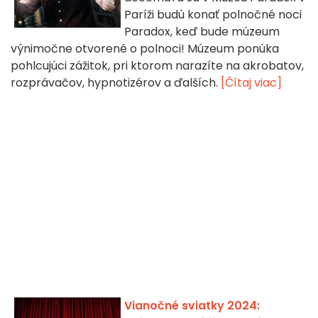
Paríži budú konať polnočné noci
Paradox, keď bude múzeum
výnimočne otvorené o polnoci! Múzeum ponúka
pohlcujúci zážitok, pri ktorom narazíte na akrobatov,
rozprávačov, hypnotizérov a ďalších.
[Čítaj viac]
Vianočné sviatky 2024: