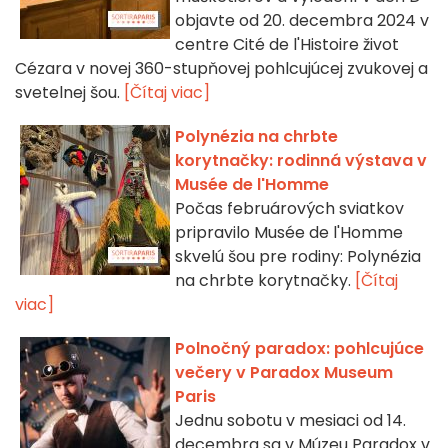
objavte od 20. decembra 2024 v
centre Cité de l'Histoire život
Cézara v novej 360-stupňovej pohlcujúcej zvukovej a
svetelnej šou.
[Čítaj viac]
Polynézia na chrbte
korytnačky: rodinná výstava v
Musée de l'Homme
Počas februárových sviatkov
pripravilo Musée de l'Homme
skvelú šou pre rodiny: Polynézia
na chrbte korytnačky.
[Čítaj
viac]
Polnočný paradox: pohlcujúce
večery v Paradox Museum
Paris
Jednu sobotu v mesiaci od 14.
decembra sa v Múzeu Paradox v