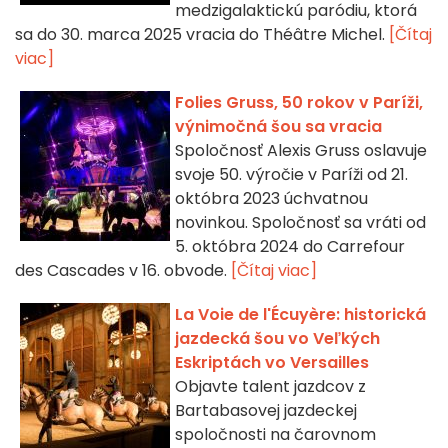
medzigalaktickú paródiu, ktorá
sa do 30. marca 2025 vracia do Théâtre Michel.
[Čítaj
viac]
Folies Gruss, 50 rokov v Paríži,
výnimočná šou sa vracia
Spoločnosť Alexis Gruss oslavuje
svoje 50. výročie v Paríži od 21.
októbra 2023 úchvatnou
novinkou. Spoločnosť sa vráti od
5. októbra 2024 do Carrefour
des Cascades v 16. obvode.
[Čítaj viac]
La Voie de l'Écuyère: historická
jazdecká šou vo Veľkých
Eskriptách vo Versailles
Objavte talent jazdcov z
Bartabasovej jazdeckej
spoločnosti na čarovnom