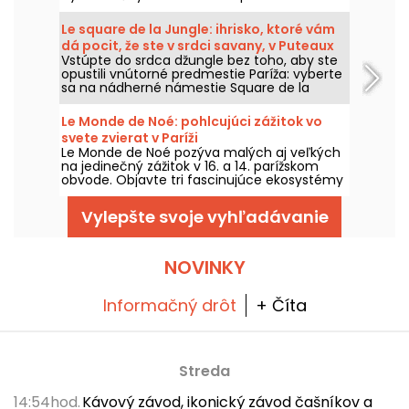
Preto niektoré nákupné centrá ponúkajú
službu stráženia detí: tak je to napríklad vo
Le square de la Jungle: ihrisko, ktoré vám
Westfield Carré Sénart v departemente
dá pocit, že ste v srdci savany, v Puteaux
Seine-et-Marne.
Vstúpte do srdca džungle bez toho, aby ste
(92)
opustili vnútorné predmestie Paríža: vyberte
sa na nádherné námestie Square de la
Jungle a jeho detské ihrisko v Puteaux, kde si
môžete užiť rodinnú dovolenku počas celého
Le Monde de Noé: pohlcujúci zážitok vo
roka!
svete zvierat v Paríži
Le Monde de Noé pozýva malých aj veľkých
na jedinečný zážitok v 16. a 14. parížskom
obvode. Objavte tri fascinujúce ekosystémy
obývané zachránenými zvieratami, na ktoré
dohliadajú zanietení odborníci. Zažite
Vylepšte svoje vyhľadávanie
autentickú, náučnú interakciu so svetom
zvierat. Je to príležitosť zvýšiť povedomie
rodín o biodiverzite a dobrých životných
podmienkach zvierat v mestskom prostredí.
NOVINKY
Informačný drôt
+ Číta
Streda
14:54hod.
Kávový závod, ikonický závod čašníkov a