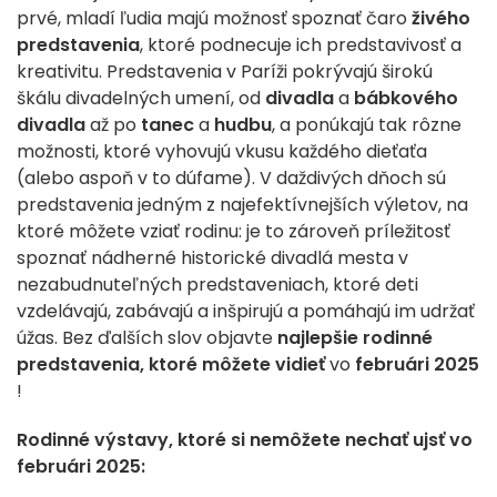
prvé, mladí ľudia majú možnosť spoznať čaro
živého
predstavenia
, ktoré podnecuje ich predstavivosť a
kreativitu. Predstavenia v Paríži pokrývajú širokú
škálu divadelných umení, od
divadla
a
bábkového
divadla
až po
tanec
a
hudbu
, a ponúkajú tak rôzne
možnosti, ktoré vyhovujú vkusu každého dieťaťa
(alebo aspoň v to dúfame). V daždivých dňoch sú
predstavenia jedným z najefektívnejších výletov, na
ktoré môžete vziať rodinu: je to zároveň príležitosť
spoznať nádherné historické divadlá mesta v
nezabudnuteľných predstaveniach, ktoré deti
vzdelávajú, zabávajú a inšpirujú a pomáhajú im udržať
úžas. Bez ďalších slov objavte
najlepšie rodinné
predstavenia, ktoré môžete vidieť
vo
februári 2025
!
Rodinné výstavy, ktoré si nemôžete nechať ujsť vo
februári 2025: