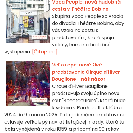
Voca People: nová hudobná
cesta v Théâtre Bobino
Skupina Voca People sa vracia
do divadla Théâtre Bobino, aby
vás vzala na cestu s
predstavením, ktoré spája
vokály, humor a hudobné
vystúpenia.
[Čítaj viac]
Veľkolepé: nové živé
predstavenie Cirque d'Hiver
Bouglione - náš názor
Cirque d'Hiver Bouglione
predstavuje svoju úplne novú
šou: "Spectaculaire", ktorá bude
k videniu v Paríži od 11. októbra
2024 do 9. marca 2025. Toto jedinečné predstavenie
oslavuje veľkolepý návrat lietajúcej hrazdy, ktorá tu
bola vynájdená v roku 1859, a pripomína 90 rokov