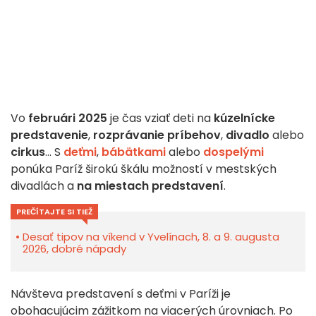
Vo
februári 2025
je čas vziať deti na
kúzelnícke
predstavenie
,
rozprávanie príbehov
,
divadlo
alebo
cirkus
... S
deťmi
,
bábätkami
alebo
dospelými
ponúka Paríž širokú škálu možností v mestských
divadlách a
na miestach predstavení
.
PREČÍTAJTE SI TIEŽ
Desať tipov na víkend v Yvelínach, 8. a 9. augusta
2026, dobré nápady
Návšteva predstavení s deťmi v Paríži je
obohacujúcim zážitkom na viacerých úrovniach. Po