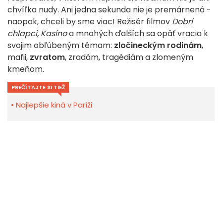
chvíľka nudy. Ani jedna sekunda nie je premárnená -
naopak, chceli by sme viac! Režisér filmov
Dobrí
chlapci,
Kasíno
a mnohých ďalších sa opäť vracia k
svojim obľúbeným témam:
zločineckým rodinám
,
mafii,
zvratom
, zradám, tragédiám a zlomeným
kmeňom.
PREČÍTAJTE SI TIEŽ
Najlepšie kiná v Paríži