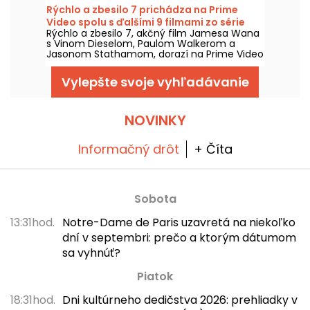
Rýchlo a zbesilo 7 prichádza na Prime
Video spolu s ďalšími 9 filmami zo série
Rýchlo a zbesilo 7, akčný film Jamesa Wana
s Vinom Dieselom, Paulom Walkerom a
Jasonom Stathamom, dorazí na Prime Video
1. augusta 2026 spolu s viacerými dielmi
ságy.
Vylepšte svoje vyhľadávanie
NOVINKY
Informačný drôt
+ Číta
Sobota
13:31hod.
Notre-Dame de Paris uzavretá na niekoľko
dní v septembri: prečo a ktorým dátumom
sa vyhnúť?
Piatok
18:31hod.
Dni kultúrneho dedičstva 2026: prehliadky v