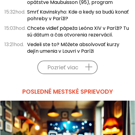
opátstve Maubuisson (95), program
15:32hod.
Smrť Kavinskyho: Kde a kedy sa budú konať
pohreby v Paríži?
15:03hod.
Chcete vidieť pápeža Leóna XIV v Paríži? Tu
sú dátum a čas otvorenia rezervácií.
13:21hod.
Vedeli ste to? Môžete absolvovať kurzy
dejín umenia v Louvri v Paríži
Pozrieť viac
POSLEDNÉ MESTSKÉ SPRIEVODY