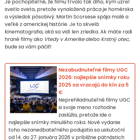
Je pochopiteľné, že filmu trvalo tak dlho, kým uzrel
svetlo sveta, pretože vynaložená práca je homérska
a výsledok pôsobivý. Martin Scorsese spája malé a
veľké z americkej histórie. Je to skvelá
kinematografia, aká sa vidí len zriedka. Ak máte radi
hrané filmy ako
Vtedy v Amerike
alebo
Krstný otec
,
bude sa vám páčiť!
Nezabudnuteľné filmy UGC
2026: najlepšie snímky roku
2025 sa vracajú do kín za 5
€
Neprehliadnuteľné filmy UGC
si svoje meno rozhodne
zaslúžia, pretože ide o
najlepšie snímky minulého roka. Nové vydanie
toho nezanedbateľného podujatia sa uskutoční
od 14. do 27. januára 2026 v približne pätnástich