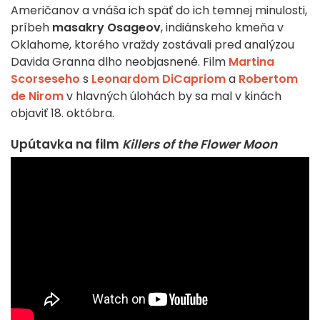
Američanov a vnáša ich späť do ich temnej minulosti,
príbeh
masakry
Osageov
, indiánskeho kmeňa v
Oklahome, ktorého vraždy zostávali pred analýzou
Davida Granna dlho neobjasnené. Film
Martina
Scorseseho
s
Leonardom DiCapriom
a
Robertom
de Nirom
v hlavných úlohách by sa mal v kinách
objaviť 18. októbra.
Upútavka na film
Killers of the Flower Moon