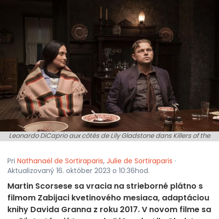
Leonardo DiCaprio aux côtés de Lily Gladstone dans Killers of the
Flower Moon de Martin Scorsese
Pri
Nathanaël de Sortiraparis
,
Julie de Sortiraparis
·
Aktualizovaný 16. október 2023 o 10:36hod.
Martin Scorsese sa vracia na strieborné plátno s
filmom Zabijaci kvetinového mesiaca, adaptáciou
knihy Davida Granna z roku 2017. V novom filme sa