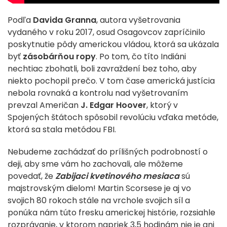
Podľa
Davida Granna
, autora vyšetrovania
vydaného v roku 2017, osud Osagovcov zapríčinilo
poskytnutie pôdy americkou vládou, ktorá sa ukázala
byť
zásobárňou ropy
. Po tom, čo títo Indiáni
nechtiac zbohatli, boli zavraždení bez toho, aby
niekto pochopil prečo. V tom čase americká justícia
nebola rovnaká a kontrolu nad vyšetrovaním
prevzal Američan
J. Edgar Hoover
, ktorý v
Spojených štátoch spôsobil revolúciu vďaka metóde,
ktorá sa stala metódou FBI.
Nebudeme zachádzať do prílišných podrobností o
deji, aby sme vám ho zachovali, ale môžeme
povedať, že
Zabijaci kvetinového mesiaca
sú
majstrovským dielom! Martin Scorsese je aj vo
svojich 80 rokoch stále na vrchole svojich síl a
ponúka nám túto fresku americkej histórie, rozsiahle
rozprávanie, v ktorom napriek 3,5 hodinám nie je ani