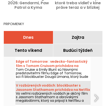
2026: Gendarmi, Paw
ktoré treba vidieť v kine
v
Patrol a Kyma
práve teraz a v blízkej
budúcnosti.
PRIPOMIENKY
Dnes
Zajtra
Tento víkend
Budúci týždeň
Edge of Tomorrow : vedecko-fantastický
film s Tomom Cruisom prichádza na
Tom Cruise a Emily Blunt sú hlavnými
Netflixe
predstaviteľmi filmu Edge of Tomorrow,
sci‑fi blockbuster Douga Limana, ktorý bude
dostupný na Netflixe už od 6. augusta 2026.
V rozbúrených vodách: blockbuster s
Jasonom Stathamom prichádza na Netflix
Vo veľmi rozbúrených vodách je akčný film
a HBO Max
s Jasonom Stathamom a obrovskými
megalodónmi, ktorý sa pripojí k Netflixu a
HBO Max dňa 2. augusta 2026.