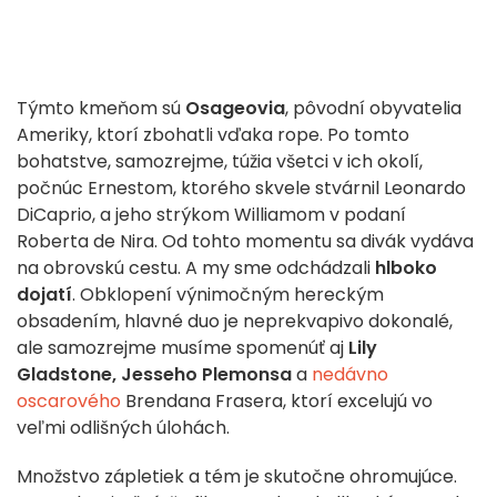
Týmto kmeňom sú
Osageovia
, pôvodní obyvatelia
Ameriky, ktorí zbohatli vďaka rope. Po tomto
bohatstve, samozrejme, túžia všetci v ich okolí,
počnúc Ernestom, ktorého skvele stvárnil Leonardo
DiCaprio, a jeho strýkom Williamom v podaní
Roberta de Nira. Od tohto momentu sa divák vydáva
na obrovskú cestu. A my sme odchádzali
hlboko
dojatí
. Obklopení výnimočným hereckým
obsadením, hlavné duo je neprekvapivo dokonalé,
ale samozrejme musíme spomenúť aj
Lily
Gladstone, Jesseho Plemonsa
a
nedávno
oscarového
Brendana Frasera, ktorí excelujú vo
veľmi odlišných úlohách.
Množstvo zápletiek a tém je skutočne ohromujúce.