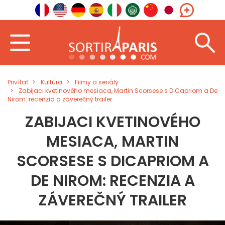
Privítať
Kultúra
Filmy a seriály
Zabijaci kvetinového mesiaca, Martin Scorsese s DiCapriom a De
Nirom: recenzia a záverečný trailer
ZABIJACI KVETINOVÉHO
MESIACA, MARTIN
SCORSESE S DICAPRIOM A
DE NIROM: RECENZIA A
ZÁVEREČNÝ TRAILER