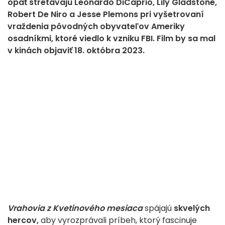
opäť stretávajú Leonardo DiCaprio, Lily Gladstone,
Robert De Niro a Jesse Plemons pri vyšetrovaní
vraždenia pôvodných obyvateľov Ameriky
osadníkmi, ktoré viedlo k vzniku FBI. Film by sa mal
v kinách objaviť 18. októbra 2023.
Vrahovia z Kvetinového mesiaca
spájajú
skvelých
hercov,
aby vyrozprávali príbeh, ktorý fascinuje