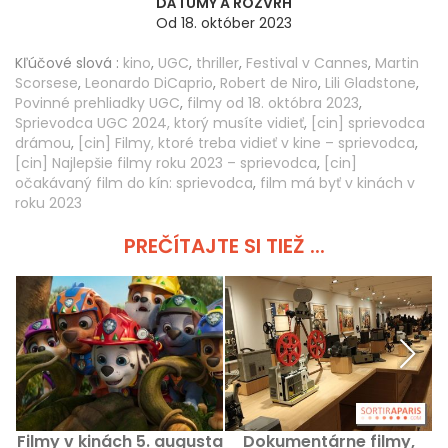
DÁTUMY A ROZVRH
Od 18. október 2023
Kľúčové slová :
kino
,
UGC
,
thriller
,
Festival v Cannes
,
Martin
Scorsese
,
Leonardo DiCaprio
,
Robert de Niro
,
Lili Gladstone
,
Povinné prehliadky UGC
,
filmy od 18. októbra 2023
,
Sprievodca UGC 2024, ktorý musíte vidieť
,
[cin] sprievodca
drámou
,
[cin] Filmy, ktoré treba vidieť v kine – sprievodca
,
[cin] Najlepšie filmy roku 2023 – sprievodca
,
[cin]
očakávaný film do kín: sprievodca
,
film má byť v kinách v
roku 2023
PREČÍTAJTE SI TIEŽ ...
Filmy v kinách 5. augusta
Dokumentárne filmy,