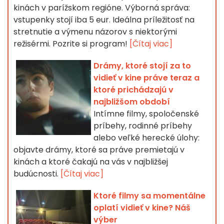
kinách v parížskom regióne. Výborná správa:
vstupenky stojí iba 5 eur. Ideálna príležitosť na
stretnutie a výmenu názorov s niektorými
režisérmi. Pozrite si program!
[Čítaj viac]
Drámy, ktoré stojí za to
vidieť v kine práve teraz a
ktoré prichádzajú v
najbližšom období
Intímne filmy, spoločenské
príbehy, rodinné príbehy
alebo veľké herecké úlohy:
objavte drámy, ktoré sa práve premietajú v
kinách a ktoré čakajú na vás v najbližšej
budúcnosti.
[Čítaj viac]
Ktoré filmy sa momentálne
oplatí vidieť v kine? Náš
výber