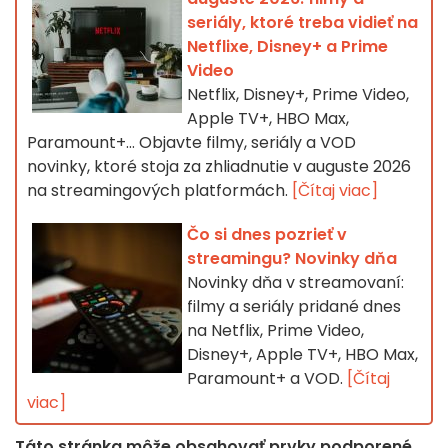
seriály, ktoré treba vidieť na
Netflixe, Disney+ a Prime
Video
Netflix, Disney+, Prime Video,
Apple TV+, HBO Max,
Paramount+… Objavte filmy, seriály a VOD
novinky, ktoré stoja za zhliadnutie v auguste 2026
na streamingových platformách.
[Čítaj viac]
Čo si dnes pozrieť v
streamingu? Novinky dňa
Novinky dňa v streamovaní:
filmy a seriály pridané dnes
na Netflix, Prime Video,
Disney+, Apple TV+, HBO Max,
Paramount+ a VOD.
[Čítaj
viac]
Táto stránka môže obsahovať prvky podporené