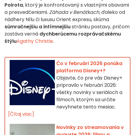
Poirota
, ktorý je konfrontovaný s vlastnými obavami
a presvedčeniami.
Záhada v Benátkach
, ďaleko od
nádhery Nílu či luxusu Orient expresu, skúma
súmračnejšiu a intímnejšiu
stránku postavy, pričom
zostáva verná
dychberúcemu rozprávačskému
štýlu
Agathy Christie
.
Čo v februári 2026 ponúka
platforma Disney+?
Objavte, čo pre vás Disney+
pripravilo v februári 2026:
všetky novinky v seriáloch a
filmoch, ktorým sa určite
nevyhnete tento mesiac.
[Čítaj viac]
Novinky zo streamovania v
auguste 2026: filmy a