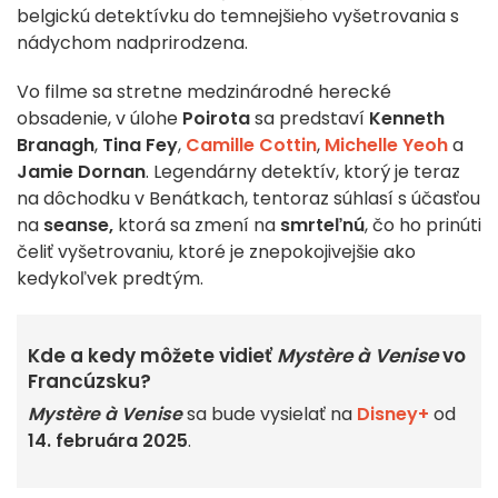
belgickú detektívku do temnejšieho vyšetrovania s
nádychom nadprirodzena.
Vo filme sa stretne medzinárodné herecké
obsadenie, v úlohe
Poirota
sa predstaví
Kenneth
Branagh
,
Tina Fey
,
Camille Cottin
,
Michelle Yeoh
a
Jamie Dornan
. Legendárny detektív, ktorý je teraz
na dôchodku v Benátkach, tentoraz súhlasí s účasťou
na
seanse,
ktorá sa zmení na
smrteľnú
, čo ho prinúti
čeliť vyšetrovaniu, ktoré je znepokojivejšie ako
kedykoľvek predtým.
Kde a kedy môžete vidieť
Mystère à Venise
vo
Francúzsku?
Mystère à Venise
sa bude vysielať na
Disney+
od
14. februára 2025
.