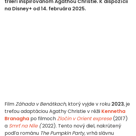
trileri inšpirovanom Agathou Christie. K dispozícii
na Disney+ od 14. februára 2025.
Film
Záhada v Benátkach
, ktorý vyjde v roku
2023
, je
treťou adaptáciou Agathy Christie v réžii
Kennetha
Branagha
po filmoch
Zločin v Orient exprese
(2017)
a
Smrť na Níle
(
2022). Tento nový diel, nakrútený
podľa románu
The Pumpkin Party,
vrhá slávnu