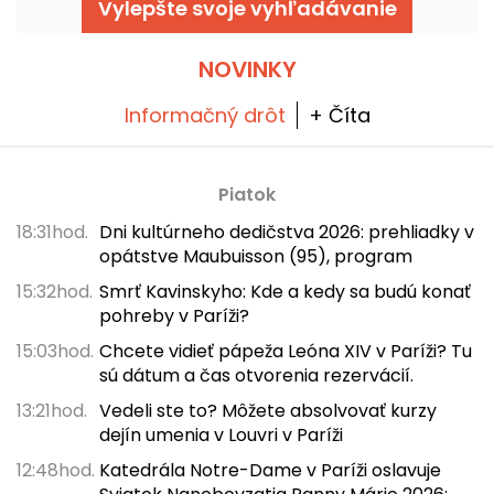
Vylepšte svoje vyhľadávanie
NOVINKY
Informačný drôt
+ Číta
Piatok
18:31hod.
Dni kultúrneho dedičstva 2026: prehliadky v
opátstve Maubuisson (95), program
15:32hod.
Smrť Kavinskyho: Kde a kedy sa budú konať
pohreby v Paríži?
15:03hod.
Chcete vidieť pápeža Leóna XIV v Paríži? Tu
sú dátum a čas otvorenia rezervácií.
13:21hod.
Vedeli ste to? Môžete absolvovať kurzy
dejín umenia v Louvri v Paríži
12:48hod.
Katedrála Notre-Dame v Paríži oslavuje