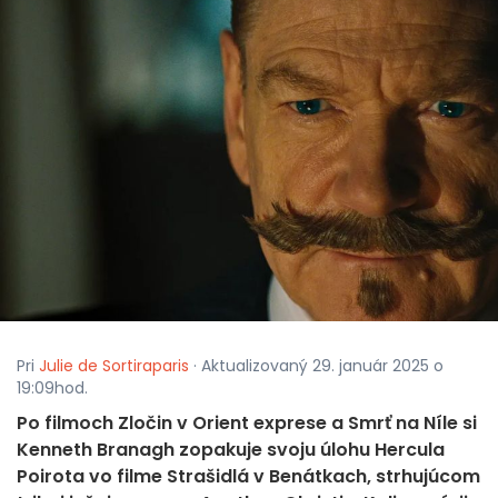
Pri
Julie de Sortiraparis
· Aktualizovaný 29. január 2025 o
19:09hod.
Po filmoch Zločin v Orient exprese a Smrť na Níle si
Kenneth Branagh zopakuje svoju úlohu Hercula
Poirota vo filme Strašidlá v Benátkach, strhujúcom