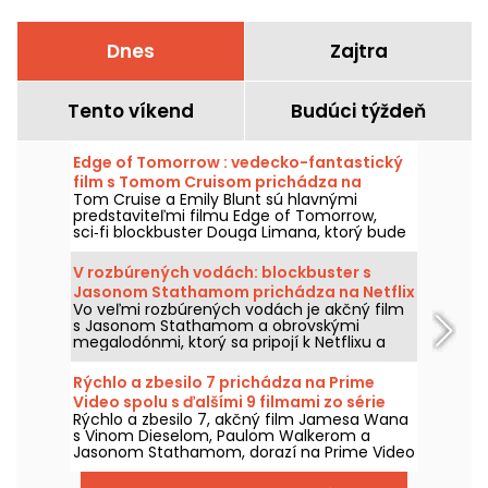
Dnes
Zajtra
Tento víkend
Budúci týždeň
Edge of Tomorrow : vedecko-fantastický
film s Tomom Cruisom prichádza na
Tom Cruise a Emily Blunt sú hlavnými
Netflixe
predstaviteľmi filmu Edge of Tomorrow,
sci‑fi blockbuster Douga Limana, ktorý bude
dostupný na Netflixe už od 6. augusta 2026.
V rozbúrených vodách: blockbuster s
Jasonom Stathamom prichádza na Netflix
Vo veľmi rozbúrených vodách je akčný film
a HBO Max
s Jasonom Stathamom a obrovskými
megalodónmi, ktorý sa pripojí k Netflixu a
HBO Max dňa 2. augusta 2026.
Rýchlo a zbesilo 7 prichádza na Prime
Video spolu s ďalšími 9 filmami zo série
Rýchlo a zbesilo 7, akčný film Jamesa Wana
s Vinom Dieselom, Paulom Walkerom a
Jasonom Stathamom, dorazí na Prime Video
1. augusta 2026 spolu s viacerými dielmi
ságy.