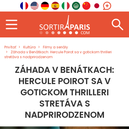
Privítať
Kultúra
Filmy a seriály
Záhada v Benátkach: Hercule Poirot sa v gotickom thrilleri
stretáva s nadprirodzenom
ZÁHADA V BENÁTKACH:
HERCULE POIROT SA V
GOTICKOM THRILLERI
STRETÁVA S
NADPRIRODZENOM