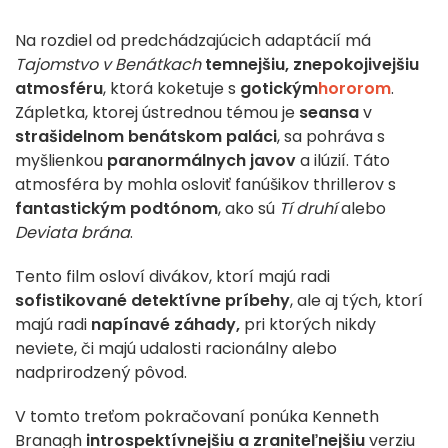
Na rozdiel od predchádzajúcich adaptácií má
Tajomstvo v Benátkach
temnejšiu, znepokojivejšiu
atmosféru
, ktorá koketuje s
gotickým
hororom
.
Zápletka, ktorej ústrednou témou je
seansa
v
strašidelnom benátskom paláci
, sa pohráva s
myšlienkou
paranormálnych javov
a ilúzií. Táto
atmosféra by mohla osloviť fanúšikov thrillerov s
fantastickým podtónom
, ako sú
Tí druhí
alebo
Deviata brána
.
Tento film osloví divákov, ktorí majú radi
sofistikované detektívne príbehy
, ale aj tých, ktorí
majú radi
napínavé záhady,
pri ktorých nikdy
neviete, či majú udalosti racionálny alebo
nadprirodzený pôvod.
V tomto treťom pokračovaní ponúka Kenneth
Branagh
introspektívnejšiu a zraniteľnejšiu
verziu