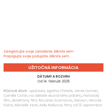
Zaregistrujte svoje zariadenie, kliknite sem
Propagujte svoje podujatie, kliknite sem
UŽITOČNÁ INFORMÁCIA
DÁTUMY A ROZVRH
Od 14. február 2025
Kľúčové slová :
upútavka
,
Agatha Christie
,
Jamie Dornan
,
Camille Cottin
,
na základe skutočného príbehu
,
historický
film
,
detektívny film
,
Riccardo Scamarcio
,
Disney+
,
Hercule
Poirot
,
Michelle Yeoh
,
Kelly Reillyová
,
filmy od 13. septembra