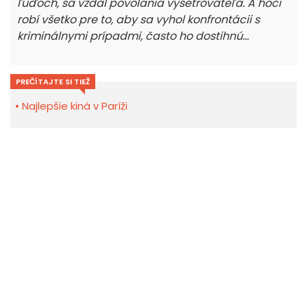
ľuďoch, sa vzdal povolania vyšetrovateľa. A hoci
robí všetko pre to, aby sa vyhol konfrontácii s
kriminálnymi prípadmi, často ho dostihnú...
PREČÍTAJTE SI TIEŽ
Najlepšie kiná v Paríži