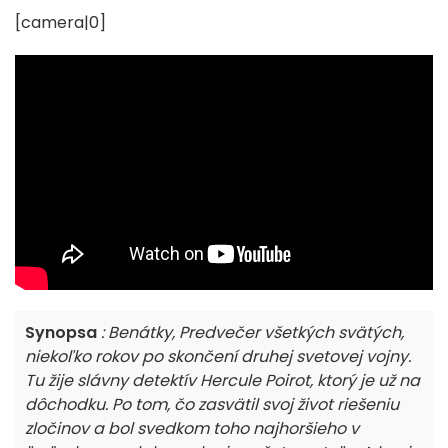
[camera|0]
Synopsa
: Benátky, Predvečer všetkých svätých,
niekoľko rokov po skončení druhej svetovej vojny.
Tu žije slávny detektív Hercule Poirot, ktorý je už na
dôchodku. Po tom, čo zasvätil svoj život riešeniu
zločinov a bol svedkom toho najhoršieho v