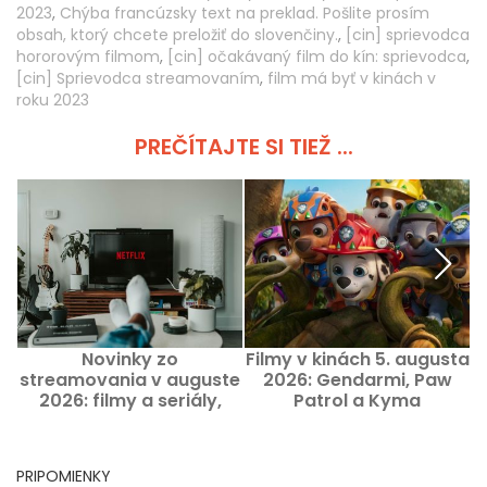
2023
,
Chýba francúzsky text na preklad. Pošlite prosím
obsah, ktorý chcete preložiť do slovenčiny.
,
[cin] sprievodca
hororovým filmom
,
[cin] očakávaný film do kín: sprievodca
,
[cin] Sprievodca streamovaním
,
film má byť v kinách v
roku 2023
PREČÍTAJTE SI TIEŽ ...
Novinky zo
Filmy v kinách 5. augusta
streamovania v auguste
2026: Gendarmi, Paw
m
2026: filmy a seriály,
Patrol a Kyma
ktoré treba vidieť na
Netflixe, Disney+ a Prime
Video
PRIPOMIENKY