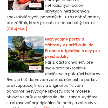
netradičných barov:
skrytých, netradičných,
spektakulárnych, ponorných... Tu sú dobré adresy
pre zážitok, ktorý presahuje jednoduchý koktail.
[Čítaj viac]
Nezvyčajné parky a
záhrady v Paríži a Île-de-
France: originálne trasy pre
prechádzky
Paríž, často chválený pre
svoje architektonické
dedičstvo a pulzujúci kultúrny
život, je tiež domovom záhrad, námestí a parkov
prekvapujúcej krásy a originality. Tu vám
odhalíme nezvyčajné skvosty, ktoré môžete
objaviť v Paríži a regióne Ile-de-France. Vydáme
sa objavovať najoriginálnejšie parky a záhrady v