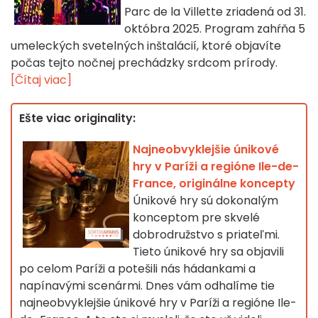
Parc de la Villette zriadená od 31.
októbra 2025. Program zahŕňa 5
umeleckých svetelných inštalácií, ktoré objavíte
počas tejto nočnej prechádzky srdcom prírody.
[Čítaj viac]
Ešte viac originality:
Najneobvyklejšie únikové
hry v Paríži a regióne Ile-de-
France, originálne koncepty
Únikové hry sú dokonalým
konceptom pre skvelé
dobrodružstvo s priateľmi.
Tieto únikové hry sa objavili
po celom Paríži a potešili nás hádankami a
napínavými scenármi. Dnes vám odhalíme tie
najneobvyklejšie únikové hry v Paríži a regióne Ile-