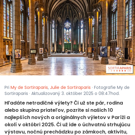
Pri
My de Sortiraparis
,
Julie de Sortiraparis
· Fotografie My de
Sortiraparis · Aktualizovaný 3. október 2025 o 08:47hod.
Hľadáte netradičné výlety? Či už ste pár, rodina
alebo skupina priateľov, pozrite si našich 10
najlepších nových a originálnych výletov v Paríži a
okolí v októbri 2025. Či už ide o úchvatnú strhujúcu
výstavu, nočnú prechádzku po zámkoch, aktivitu,