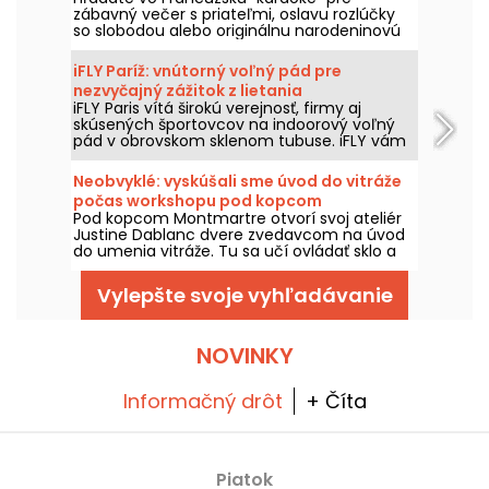
zábavný večer s priateľmi, oslavu rozlúčky
večer
so slobodou alebo originálnu narodeninovú
párty? `KaraFun Bar` sa môže stať vaším
novým miestom plným zábavy. Tento
iFLY Paríž: vnútorný voľný pád pre
ponorný klub s `karaoke` ponúka súkromné
nezvyčajný zážitok z lietania
miestnosti kompletne vybavené, kde sa
iFLY Paris vítá širokú verejnosť, firmy aj
každý môže stať hviezdou večera v
skúsených športovcov na indoorový voľný
uvoľnenej a veselom prostredí. Využite zľavu
pád v obrovskom sklenom tubuse. iFLY vám
-10 % s naším promo kódom!
umožní lietať bez rizika a bez skúseností, od
5 do 105 rokov! Vzlietnite!
Neobvyklé: vyskúšali sme úvod do vitráže
počas workshopu pod kopcom
Pod kopcom Montmartre otvorí svoj ateliér
Montmartre.
Justine Dablanc dvere zvedavcom na úvod
do umenia vitráže. Tu sa učí ovládať sklo a
olovo, aby sa zrodilo žiarivé dielo už za tri
hodiny. Fascinujúci ponor do tisícročného
Vylepšte svoje vyhľadávanie
remesla, kde sa presnosť pohybu stretáva s
magickosťou farby.
NOVINKY
Informačný drôt
+ Číta
Piatok