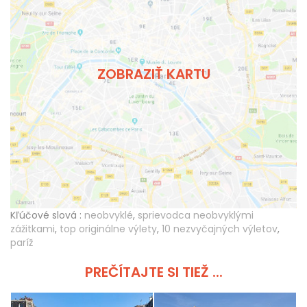
ZOBRAZIŤ KARTU
Kľúčové slová :
neobvyklé
,
sprievodca neobvyklými
zážitkami
,
top originálne výlety
,
10 nezvyčajných výletov
,
paríž
PREČÍTAJTE SI TIEŽ ...