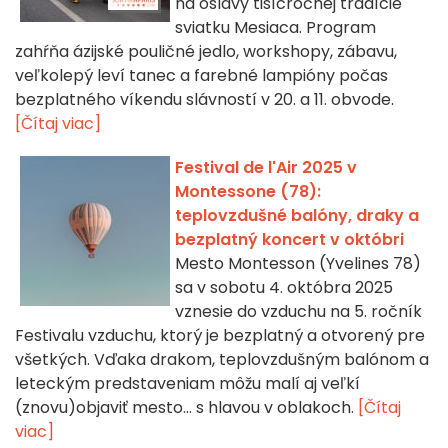
na oslavy tisícročnej tradície
sviatku Mesiaca. Program
zahŕňa ázijské pouličné jedlo, workshopy, zábavu,
veľkolepý leví tanec a farebné lampióny počas
bezplatného víkendu slávností v 20. a 11. obvode.
[Čítaj viac]
Festival de l'Air 2025 v
Montessone (78):
teplovzdušné balóny, draky a
bezplatný koncert v októbri
Mesto Montesson (Yvelines 78)
sa v sobotu 4. októbra 2025
vznesie do vzduchu na 5. ročník
Festivalu vzduchu, ktorý je bezplatný a otvorený pre
všetkých. Vďaka drakom, teplovzdušným balónom a
leteckým predstaveniam môžu malí aj veľkí
(znovu)objaviť mesto... s hlavou v oblakoch.
[Čítaj
viac]