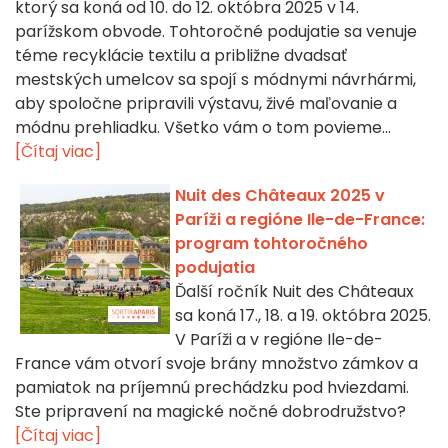
ktorý sa koná od 10. do 12. októbra 2025 v 14.
parížskom obvode. Tohtoročné podujatie sa venuje
téme recyklácie textilu a približne dvadsať
mestských umelcov sa spojí s módnymi návrhármi,
aby spoločne pripravili výstavu, živé maľovanie a
módnu prehliadku. Všetko vám o tom povieme...
[Čítaj viac]
Nuit des Châteaux 2025 v
Paríži a regióne Ile-de-France:
program tohtoročného
podujatia
Ďalší ročník Nuit des Châteaux
sa koná 17., 18. a 19. októbra 2025.
V Paríži a v regióne Ile-de-
France vám otvorí svoje brány množstvo zámkov a
pamiatok na príjemnú prechádzku pod hviezdami.
Ste pripravení na magické nočné dobrodružstvo?
[Čítaj viac]