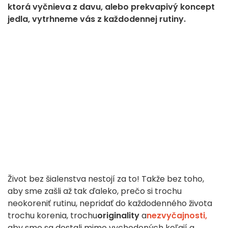
ktorá vyčnieva z davu, alebo prekvapivý koncept
jedla, vytrhneme vás z každodennej rutiny.
Život bez šialenstva nestojí za to! Takže bez toho,
aby sme zašli až tak ďaleko, prečo si trochu
neokoreniť rutinu, nepridať do každodenného života
trochu korenia, trochu
originality
a
nezvyčajnosti,
aby sme sa dostali mimo vychodených koľají a