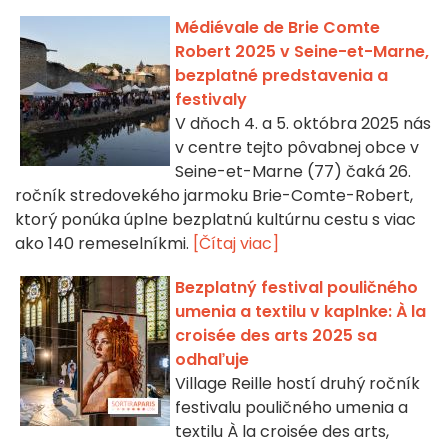
Médiévale de Brie Comte
Robert 2025 v Seine-et-Marne,
bezplatné predstavenia a
festivaly
V dňoch 4. a 5. októbra 2025 nás
v centre tejto pôvabnej obce v
Seine-et-Marne (77) čaká 26.
ročník stredovekého jarmoku Brie-Comte-Robert,
ktorý ponúka úplne bezplatnú kultúrnu cestu s viac
ako 140 remeselníkmi.
[Čítaj viac]
Bezplatný festival pouličného
umenia a textilu v kaplnke: À la
croisée des arts 2025 sa
odhaľuje
Village Reille hostí druhý ročník
festivalu pouličného umenia a
textilu À la croisée des arts,