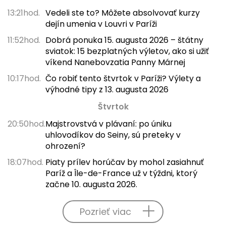
13:21hod.
Vedeli ste to? Môžete absolvovať kurzy
dejín umenia v Louvri v Paríži
11:52hod.
Dobrá ponuka 15. augusta 2026 – štátny
sviatok: 15 bezplatných výletov, ako si užiť
víkend Nanebovzatia Panny Márnej
10:17hod.
Čo robiť tento štvrtok v Paríži? Výlety a
výhodné tipy z 13. augusta 2026
Štvrtok
20:50hod.
Majstrovstvá v plávaní: po úniku
uhlovodíkov do Seiny, sú preteky v
ohrození?
18:07hod.
Piaty prílev horúčav by mohol zasiahnuť
Paríž a Île-de-France už v týždni, ktorý
začne 10. augusta 2026.
Pozrieť viac