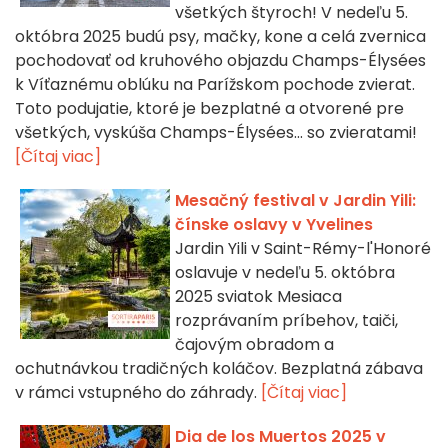
všetkých štyroch! V nedeľu 5.
októbra 2025 budú psy, mačky, kone a celá zvernica
pochodovať od kruhového objazdu Champs-Élysées
k Víťaznému oblúku na Parížskom pochode zvierat.
Toto podujatie, ktoré je bezplatné a otvorené pre
všetkých, vyskúša Champs-Élysées... so zvieratami!
[Čítaj viac]
Mesačný festival v Jardin Yili:
čínske oslavy v Yvelines
Jardin Yili v Saint-Rémy-l'Honoré
oslavuje v nedeľu 5. októbra
2025 sviatok Mesiaca
rozprávaním príbehov, taiči,
čajovým obradom a
ochutnávkou tradičných koláčov. Bezplatná zábava
v rámci vstupného do záhrady.
[Čítaj viac]
Dia de los Muertos 2025 v