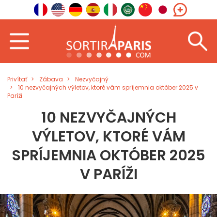
Privítať
Zábava
Nezvyčajný
10 nezvyčajných výletov, ktoré vám spríjemnia október 2025 v
Paríži
10 NEZVYČAJNÝCH
VÝLETOV, KTORÉ VÁM
SPRÍJEMNIA OKTÓBER 2025
V PARÍŽI