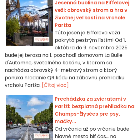
Jesenná bublina na Eiffelovej
veži: obrovský strom a hra v
životnej veľkosti na vrchole
Paríža
Túto jeseň je Eiffelova veža
pokrytá pestrým lístím! Od 1.
októbra do 9. novembra 2025
bude jej terasa na 1. poschodí domovom La Bulle
d'Automne, svetelného kokónu, v ktorom sa
nachádza obrovský 4-metrový strom a ktorý
ponúka hľadanie QR kódu na zábavnú prehliadku
vrcholu Paríža.
[Čítaj viac]
Prechádzka za zvieratami v
Paríži: bezplatná prehliadka na
Champs-Élysées pre psy,
mačky...
Od vrčania až po vrčanie bude
hlavné mesto biť čas... na