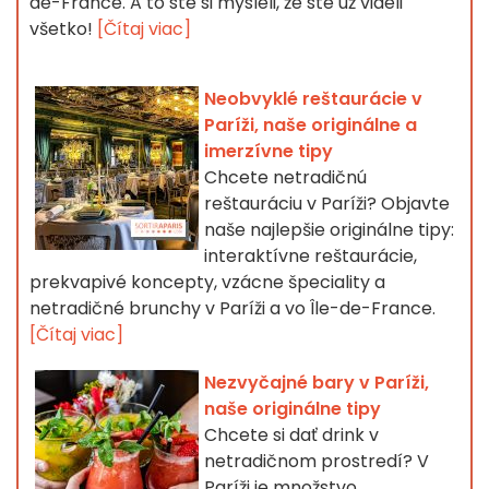
de-France. A to ste si mysleli, že ste už videli
všetko!
[Čítaj viac]
Neobvyklé reštaurácie v
Paríži, naše originálne a
imerzívne tipy
Chcete netradičnú
reštauráciu v Paríži? Objavte
naše najlepšie originálne tipy:
interaktívne reštaurácie,
prekvapivé koncepty, vzácne špeciality a
netradičné brunchy v Paríži a vo Île-de-France.
[Čítaj viac]
Nezvyčajné bary v Paríži,
naše originálne tipy
Chcete si dať drink v
netradičnom prostredí? V
Paríži je množstvo