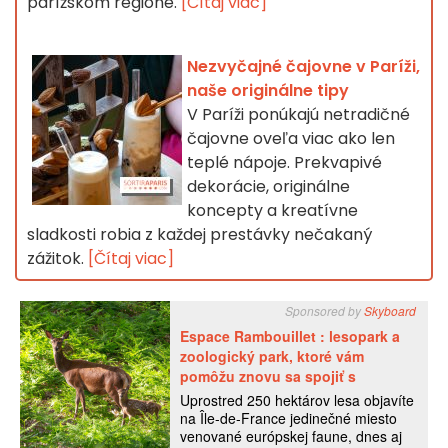
parížskom regióne.
[Čítaj viac]
Nezvyčajné čajovne v Paríži,
naše originálne tipy
V Paríži ponúkajú netradičné
čajovne oveľa viac ako len
teplé nápoje. Prekvapivé
dekorácie, originálne
koncepty a kreatívne
sladkosti robia z každej prestávky nečakaný
zážitok.
[Čítaj viac]