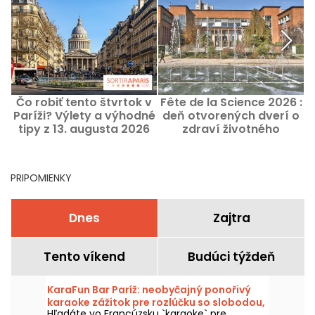
Čo robiť tento štvrtok v
Fête de la Science 2026 :
Paríži? Výlety a výhodné
deň otvorených dverí o
S
tipy z 13. augusta 2026
zdraví životného
prostredia v Paríži
PRIPOMIENKY
Dnes
Zajtra
Tento víkend
Budúci týždeň
KaraFun Bar Paríž: neobyčajný ponořivý
karaoke zážitok pre rozlúčku so slobodou,
Hľadáte vo Francúzsku `karaoke` pre
narodeninovú oslavu či nezabudnuteľný