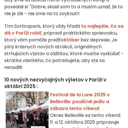
povedali si: "Dobre, skúsil som to a musím uznať, že to
nie je zlé - nie sme na to zvyknutí!
Tím Sortiraparis, ktorý vždy hľadá
to najlepšie, čo sa
dá v Paríži robiť,
pripravil praktického sprievodcu,
ktorý vám pomôže prežiť
október
bez depresie. Je
plný krásnych nových atrakcií, originálnych
strhujúcich výstav a zážitkov, ktoré musíte vyskúšať -
skrátka všetkého, čo potrebujete, aby ste sa
nenudili!
10 nových nezvyčajných výletov v Paríži v
októbri 2025 :
Festival de la Lune 2025 v
Belleville: pouličné jedlo a
zábava tento víkend
Okres Belleville sa tento víkend
11. a 12. októbra 2025 pripravuje