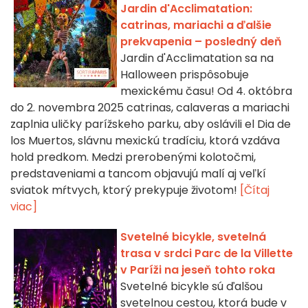
Jardin d'Acclimatation:
catrinas, mariachi a ďalšie
prekvapenia – posledný deň
Jardin d'Acclimatation sa na
Halloween prispôsobuje
mexickému času! Od 4. októbra
do 2. novembra 2025 catrinas, calaveras a mariachi
zaplnia uličky parížskeho parku, aby oslávili el Dia de
los Muertos, slávnu mexickú tradíciu, ktorá vzdáva
hold predkom. Medzi prerobenými kolotočmi,
predstaveniami a tancom objavujú malí aj veľkí
sviatok mŕtvych, ktorý prekypuje životom!
[Čítaj
viac]
Svetelné bicykle, svetelná
trasa v srdci Parc de la Villette
v Paríži na jeseň tohto roka
Svetelné bicykle sú ďalšou
svetelnou cestou, ktorá bude v