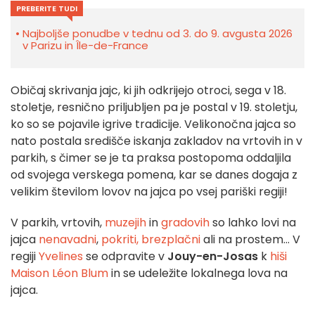
PREBERITE TUDI
Najboljše ponudbe v tednu od 3. do 9. avgusta 2026
v Parizu in Île-de-France
Običaj skrivanja jajc, ki jih odkrijejo otroci, sega v 18.
stoletje, resnično priljubljen pa je postal v 19. stoletju,
ko so se pojavile igrive tradicije. Velikonočna jajca so
nato postala središče iskanja zakladov na vrtovih in v
parkih, s čimer se je ta praksa postopoma oddaljila
od svojega verskega pomena, kar se danes dogaja z
velikim številom lovov na jajca po vsej pariški regiji!
V parkih, vrtovih,
muzejih
in
gradovih
so lahko lovi na
jajca
nenavadni
,
pokriti,
brezplačni
ali na prostem... V
regiji
Yvelines
se odpravite v
Jouy-en-Josas
k
hiši
Maison Léon Blum
in se udeležite lokalnega lova na
jajca.