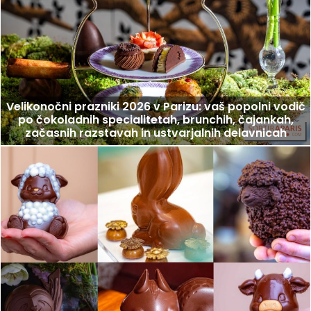
Velikonočni prazniki 2026 v Parizu: vaš popolni vodič
po čokoladnih specialitetah, brunchih, čajankah,
začasnih razstavah in ustvarjalnih delavnicah