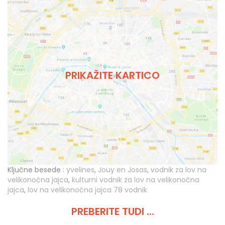
PRIKAŽITE KARTICO
Ključne besede :
yvelines
,
Jouy en Josas
,
vodnik za lov na
velikonočna jajca
,
kulturni vodnik za lov na velikonočna
jajca
,
lov na velikonočna jajca 78 vodnik
PREBERITE TUDI ...