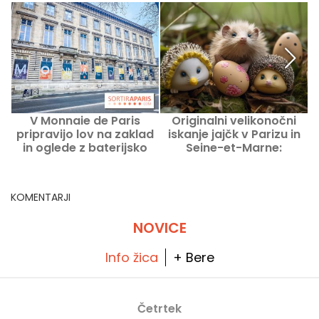
V Monnaie de Paris
Originalni velikonočni
pripravijo lov na zaklad
iskanje jajčk v Parizu in
C
in oglede z baterijsko
Seine-et-Marne:
svetilko ob Noči muzejev
nenavadne izlete za
2026
praznike
KOMENTARJI
NOVICE
Info žica
+ Bere
Četrtek