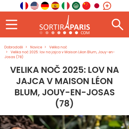
Dobrodošli
Novice
Velika noč
Velika noč 2025: lov na jajca v Maison Léon Blum, Jouy-en-
Josas (78)
VELIKA NOČ 2025: LOV NA
JAJCA V MAISON LÉON
BLUM, JOUY-EN-JOSAS
(78)