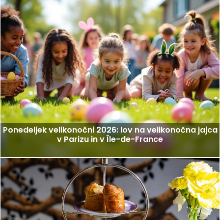
Ponedeljek velikonočni 2026: lov na velikonočna jajca
v Parizu in v Île-de-France