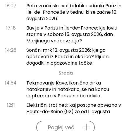
18:07
Peta vročinska val bi lahko udarila Pariz in
Île-de-France že v tednu, ki se začne 10.
avgusta 2026.
17:18
Buvlje v Parizu in Île-de-France: kje loviti
starine v soboto 15. avgusta 2026, dan
Marijinega vnebovzetja?
14:26
Sončni mrk 12. avgusta 2026: kje ga
opazovati iz Pariza in okolice? Ključni
dogodki in opazovalne točke
Sreda
14:54
Tekmovanje Kave, ikonična dirka
natakarjev in natakaric, se na koncu
septembra v Parizu ne bo odvilo.
12:11
Električni trotineti: kaj postane obvezno v
Hauts-de-Seine (92) že od 1. avgusta
Poglej več