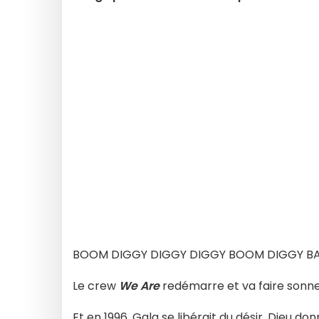
BOOM DIGGY DIGGY DIGGY BOOM DIGGY B
Le crew
We Are
redémarre et va faire sonn
Et en 1996, Gala se libérait du désir, Dieu do