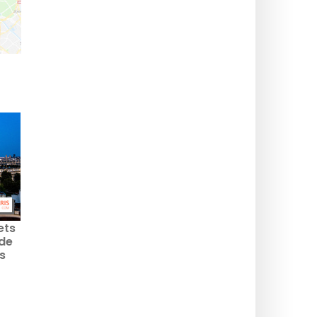
ets
de
s
e