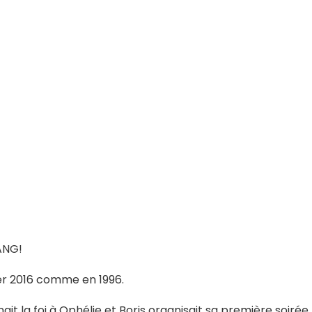
ANG!
er 2016 comme en 1996.
nnait la foi à Ophélie et Boris organisait sa première soirée