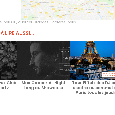
e
,
paris 18
,
quartier Grandes Carrières
,
paris
À LIRE AUSSI...
ex Club
Max Cooper All Night
Tour Eiffel : des DJ s
Bortz
Long au Showcase
électro au sommet 
Paris tous les jeudi
jusqu'en septembr