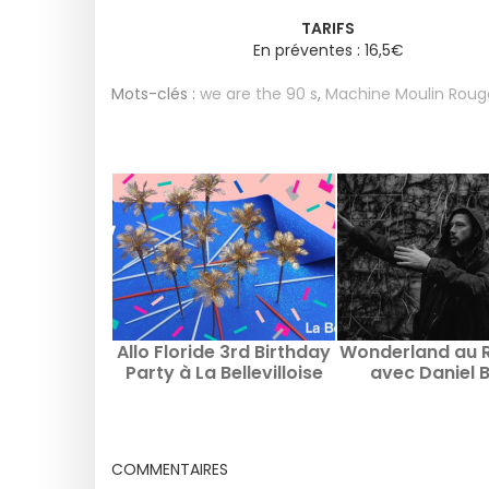
TARIFS
En préventes : 16,5€
Mots-clés :
we are the 90 s
,
Machine Moulin Roug
Allo Floride 3rd Birthday
Wonderland au R
Party à La Bellevilloise
avec Daniel 
COMMENTAIRES