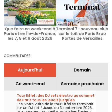
Que faire ce week-end à
Terminal 7 : nouveau club
Paris et en Île-de-France,
sur le toit de Paris Expo
les 7, 8 et 9 août 2026
Portes de Versailles
COMMENTAIRES
Aujourd'hui
Demain
Ce week-end
Semaine prochaine
Tour Eiffel : des DJ sets électro au sommet
de Paris tous les jeudis jusqu'en
Et si votre visite de la tour Eiffel se terminait
septembre
sur un DJ set ? Jusqu'au 3 septembre 2026,
le monument accueille les soirées Sapiens