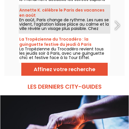
Tower avec Agoria et plusieurs artistes de la
scène électro, chaque jeudi au premier
Annette K. célèbre le Paris des vacances
étage.
en août
En août, Paris change de rythme. Les rues se
vident, l’agitation laisse place au calme et la
ville révèle un visage plus paisible. Chez
Annette K., on profite de cette parenthèse
unique pour prolonger l’esprit des vacances,
La Tropézienne du Trocadéro : la
les pieds presque dans l’eau, avant le retour
guinguette festive du jeudi à Paris
à la rentrée.
La Tropézienne du Trocadéro revient tous
les jeudis soir à Paris, avec une guinguette
chic et festive face à la Tour Eiffel.
Affinez votre recherche
LES DERNIERS CITY-GUIDES