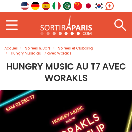
Accueil
Soirées & Bars
Soirées et Clubbing
Hungry Music au T7 avec Worakls
HUNGRY MUSIC AU T7 AVEC
WORAKLS