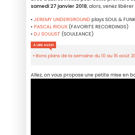
samedi 27 janvier 2018
, alors, venez libérer
•
JEREMY UNDERGROUND
plays SOUL & FUN
•
PASCAL RIOUX
(FAVORITE RECORDINGS)
•
DJ SOULIST
(SOULEANCE)
À LIRE AUSSI
Bons plans de la semaine du 10 au 16 août 2
Allez, on vous propose une petite mise en b