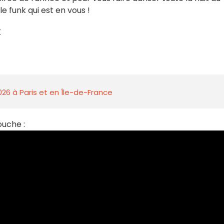
 le funk qui est en vous !
K
026 à Paris et en Île-de-France
ouche :