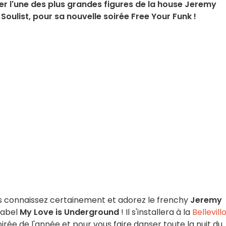
vier l'une des plus grandes figures de la house Jeremy
Soulist, pour sa nouvelle soirée Free Your Funk !
s connaissez certainement et adorez le frenchy
Jeremy
 label
My Love is Underground
! Il s'installera à la
Bellevill
irée de l'année et pour vous faire danser toute la nuit du