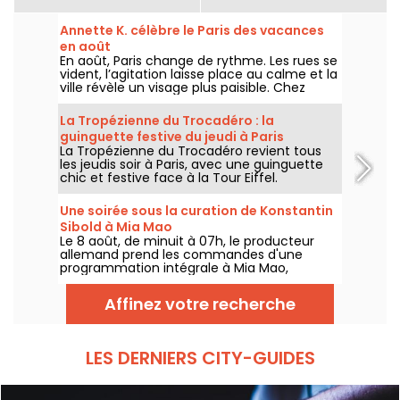
Annette K. célèbre le Paris des vacances
en août
En août, Paris change de rythme. Les rues se
vident, l’agitation laisse place au calme et la
ville révèle un visage plus paisible. Chez
Annette K., on profite de cette parenthèse
unique pour prolonger l’esprit des vacances,
La Tropézienne du Trocadéro : la
les pieds presque dans l’eau, avant le retour
guinguette festive du jeudi à Paris
à la rentrée.
La Tropézienne du Trocadéro revient tous
les jeudis soir à Paris, avec une guinguette
chic et festive face à la Tour Eiffel.
Une soirée sous la curation de Konstantin
Sibold à Mia Mao
Le 8 août, de minuit à 07h, le producteur
allemand prend les commandes d'une
programmation intégrale à Mia Mao,
entouré de Hardt Antoine et EG, pour une
soirée qui traverse la house mélodique, la
Affinez votre recherche
techno et leurs zones frontières.
LES DERNIERS CITY-GUIDES