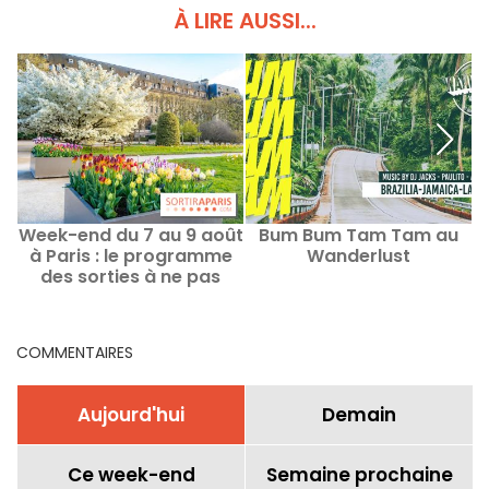
À LIRE AUSSI...
Week-end du 7 au 9 août
Bum Bum Tam Tam au
R
à Paris : le programme
Wanderlust
des sorties à ne pas
manquer
COMMENTAIRES
Aujourd'hui
Demain
Ce week-end
Semaine prochaine