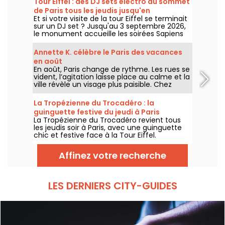
Tour Eiffel : des DJ sets électro au sommet
de Paris tous les jeudis jusqu'en
Et si votre visite de la tour Eiffel se terminait
septembre
sur un DJ set ? Jusqu'au 3 septembre 2026,
le monument accueille les soirées Sapiens
Tower avec Agoria et plusieurs artistes de la
scène électro, chaque jeudi au premier
Annette K. célèbre le Paris des vacances
étage.
en août
En août, Paris change de rythme. Les rues se
vident, l’agitation laisse place au calme et la
ville révèle un visage plus paisible. Chez
Annette K., on profite de cette parenthèse
unique pour prolonger l’esprit des vacances,
La Tropézienne du Trocadéro : la
les pieds presque dans l’eau, avant le retour
guinguette festive du jeudi à Paris
à la rentrée.
La Tropézienne du Trocadéro revient tous
les jeudis soir à Paris, avec une guinguette
chic et festive face à la Tour Eiffel.
Affinez votre recherche
LES DERNIERS CITY-GUIDES