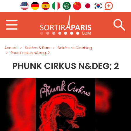
Accueil
Soirées & Bars
Soirées et Clubbing
Phunk cirkus n&deg; 2
PHUNK CIRKUS N&DEG; 2