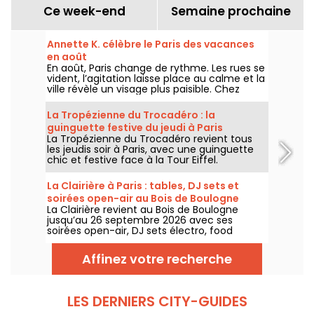
Ce week-end
Semaine prochaine
Annette K. célèbre le Paris des vacances
en août
En août, Paris change de rythme. Les rues se
vident, l’agitation laisse place au calme et la
ville révèle un visage plus paisible. Chez
Annette K., on profite de cette parenthèse
unique pour prolonger l’esprit des vacances,
La Tropézienne du Trocadéro : la
les pieds presque dans l’eau, avant le retour
guinguette festive du jeudi à Paris
à la rentrée.
La Tropézienne du Trocadéro revient tous
les jeudis soir à Paris, avec une guinguette
chic et festive face à la Tour Eiffel.
La Clairière à Paris : tables, DJ sets et
soirées open-air au Bois de Boulogne
La Clairière revient au Bois de Boulogne
jusqu’au 26 septembre 2026 avec ses
soirées open-air, DJ sets électro, food
trucks, zone chill et tables à réserver. Installé
au Domaine de Longchamp, ce club en plein
Affinez votre recherche
air parisien accueille le public les vendredis
et samedis soir, avec plusieurs temps forts
tout l’été.
LES DERNIERS CITY-GUIDES