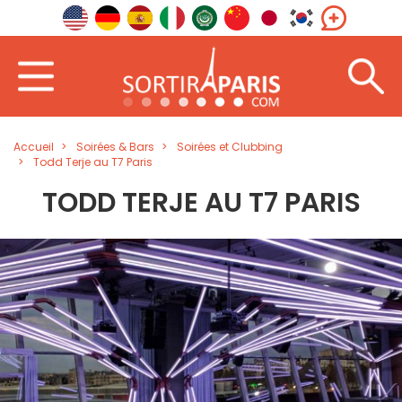
Accueil
Soirées & Bars
Soirées et Clubbing
Todd Terje au T7 Paris
TODD TERJE AU T7 PARIS