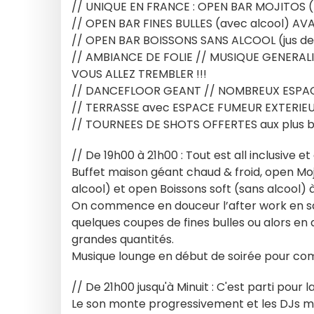
// UNIQUE EN FRANCE : OPEN BAR MOJITOS (
// OPEN BAR FINES BULLES (avec alcool) AV
// OPEN BAR BOISSONS SANS ALCOOL (jus de fr
// AMBIANCE DE FOLIE // MUSIQUE GENERAL
VOUS ALLEZ TREMBLER !!!
// DANCEFLOOR GEANT // NOMBREUX ESPAC
// TERRASSE avec ESPACE FUMEUR EXTERIE
// TOURNEES DE SHOTS OFFERTES aux plus beau
// De 19h00 à 21h00 : Tout est all inclusive et
Buffet maison géant chaud & froid, open Moj
alcool) et open Boissons soft (sans alcool) 
On commence en douceur l’after work en sav
quelques coupes de fines bulles ou alors en d
grandes quantités.
Musique lounge en début de soirée pour co
// De 21h00 jusqu'à Minuit : C'est parti pour la
Le son monte progressivement et les DJs me