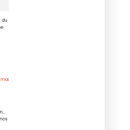
k du
ne
illot,1,31929.html?
...
 nos