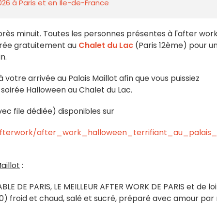
026 à Paris et en Île-de-France
après minuit. Toutes les personnes présentes à l'after wor
oirée gratuitement au
Chalet du Lac
(Paris 12ème) pour u
n.
 votre arrivée au Palais Maillot afin que vous puissiez
a soirée Halloween au Chalet du Lac.
c file dédiée) disponibles sur
fterwork/after_work_halloween_terrifiant_au_palais_ma
illot
:
 DE PARIS, LE MEILLEUR AFTER WORK DE PARIS et de loin
 froid et chaud, salé et sucré, préparé avec amour par