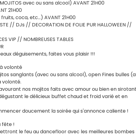
MOJITOS avec ou sans alcool) AVANT 21H00
ANT 21H00
uits, coca, etc...) AVANT 21H00
ISTE // DJs // DECORATION DE FOLIE PUR HALLOWEEN //
ES VIP // NOMBREUSES TABLES
UR
x déguisements, faites vous plaisir !!!
 à volonté
itos sanglants (avec ou sans alcool), open Fines bulles (
à volonté.
ourant nos mojitos faits avec amour ou bien en sirotan
égustant le délicieux buffet chaud et froid varié et en
mmencer doucement la soirée qui s'annonce caliente !
 fête !
ttront le feu au dancefloor avec les meilleures bombes