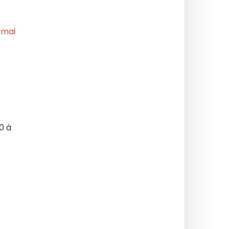
illot,1,31929.html?
0 à