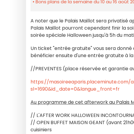
Bons plans de la semaine du 10 au 16 août 2
A noter que le Palais Maillot sera privatisé 
Palais Maillot pourront cependant finir la s
soirée spéciale Halloween jusqu'à 5h du mati
Un ticket "entrée gratuite" vous sera donné à
bénéficier ensuite d'une entrée gratuite à l
//PREVENTES (place réservée et garantie ave
https://masoireeaparis.placeminute.com/a
sl=1690&id_date=0&langue_front=fr
Au programme de cet afterwork au Palais Ma
// L'AFTER WORK HALLOWEEN INCONTOURNABLE
// OPEN BUFFET MAISON GEANT (avant 21h00)
cuisiniers